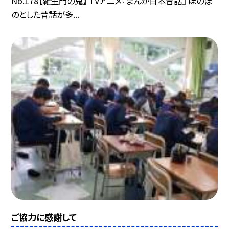
No.178【羅生門の鬼】 TVアニメ『まんが日本昔話』 ほのぼ
のとした昔話が多...
ご協力に感謝して