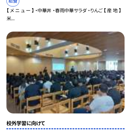
給食
【 メ ニ ュ ー 】 ・中華丼 ・春雨中華サラダ ・りんご 【 産 地 】
米...
校外学習に向けて