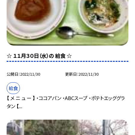
☆ １１月３０日（水）の 給食 ☆
公開日
2022/11/30
更新日
2022/11/30
給食
【 メ ニ ュ ー 】 ・ココアパン ・ABCスープ ・ポテトエッググラ
タン 【...