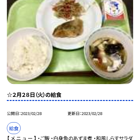
☆２月２８日（火）の給食
公開日
2023/02/28
更新日
2023/02/28
給食
【 メ ニ ュ ー 】 ・ご飯 ・白身魚のあずま煮 ・和風しらすサラダ