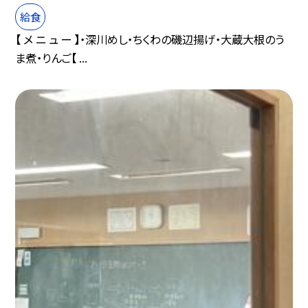
給食
【 メ ニ ュ ー 】・深川めし・ちくわの磯辺揚げ・大蔵大根のう
ま煮・りんご【 ...