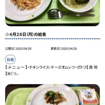
☆４月２８日（月）の給食
公開日
2025/04/28
更新日
2025/04/28
給食
【 メ ニ ュ ー 】・チキンライス・チーズオムレツ・ポトフ【 産 地
】米（つ...