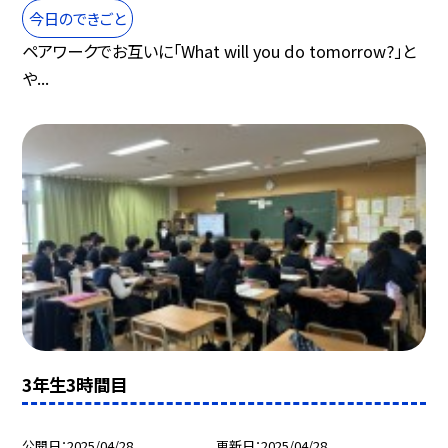
今日のできごと
ペアワークでお互いに「What will you do tomorrow?」と
や...
3年生3時間目
公開日
2025/04/28
更新日
2025/04/28