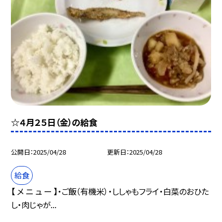
☆４月２５日（金）の給食
公開日
2025/04/28
更新日
2025/04/28
給食
【 メ ニ ュ ー 】・ご飯（有機米）・ししゃもフライ・白菜のおひた
し・肉じゃが...