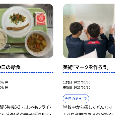
９日の給食
美術「マークを作ろう」
06/30
公開日
2026/06/30
06/30
更新日
2026/06/30
今日のできごと
飯（有機米）・ししゃもフライ・
学校中から探してどんなマ
じゃが・野菜の辛子醤油和え・
ような意味であるのか探索！