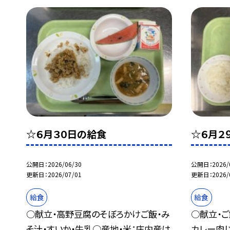
☆６月３０日の給食
☆６月２
公開日
2026/06/30
公開日
2026/
更新日
2026/07/01
更新日
2026/
給食
給食
○献立・高野豆腐のそぼろかけご飯・み
○献立・ご
そ汁・すいか・牛乳○産地・米：庄内産は
カレー肉