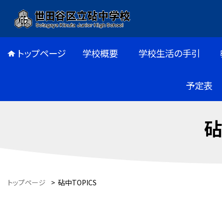
トップページ
学校概要
学校生活の手引
予定表
砧
トップページ
>
砧中TOPICS