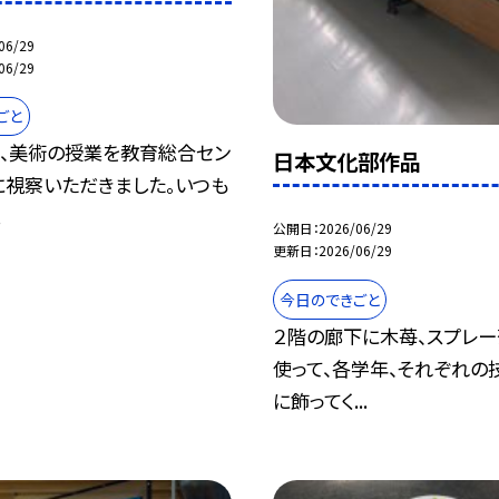
06/29
06/29
ごと
写、美術の授業を教育総合セン
日本文化部作品
に視察いただきました。いつも
.
公開日
2026/06/29
更新日
2026/06/29
今日のできごと
２階の廊下に木苺、スプレ
使って、各学年、それぞれの
に飾ってく...