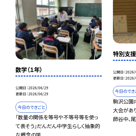
特別支
数学（１年）
公開日
2026/
更新日
2026/
公開日
2026/06/29
今日のでき
更新日
2026/06/29
駒沢公園
今日のできごと
大会があ
「数量の関係を等号や不等号等を使っ
師谷中、尾.
て表そう」だんだん中学生らしく抽象的
な概念の学...