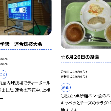
援学級 連合球技大会
☆６月２６日の給食
06/26
06/26
公開日
2026/06/26
ごと
更新日
2026/06/26
内屋内球技場でティーボール
給食
りました。連合の芦花中、上祖
○献立・黒砂糖パン・魚のパ
..
キャベツとチーズのサラダ・
地・にんに...