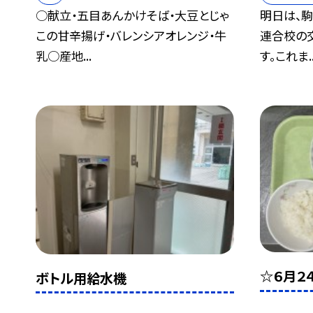
○献立・五目あんかけそば・大豆とじゃ
明日は、
この甘辛揚げ・バレンシアオレンジ・牛
連合校の
乳○産地...
す。これま..
☆６月２
ボトル用給水機