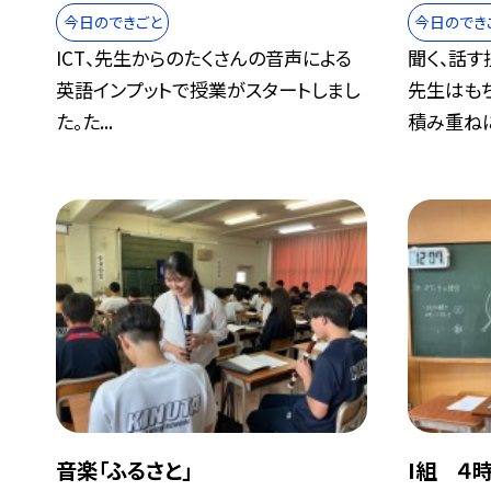
今日のできごと
今日のでき
ICT、先生からのたくさんの音声による
聞く、話す
英語インプットで授業がスタートしまし
先生はも
た。た...
積み重ねに.
音楽「ふるさと」
I組 ４