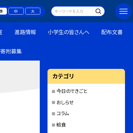
準
中
大
室
進路情報
小学生の皆さんへ
配布文書
の寄附募集
カテゴリ
今日のできごと
おしらせ
コラム
給食