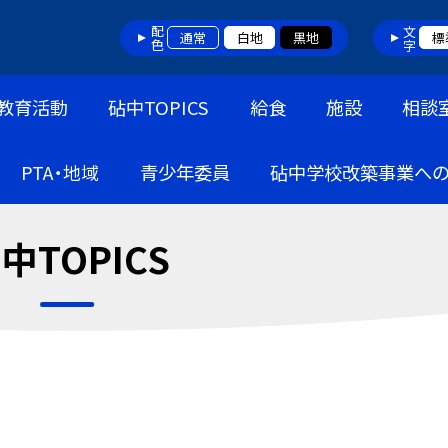
配色
文字
通常
白地
黒地
標
教育活動
砧中TOPICS
給食
施設
相談
PTA・地域
青少年委員
砧中学校改築事業へ
中TOPICS