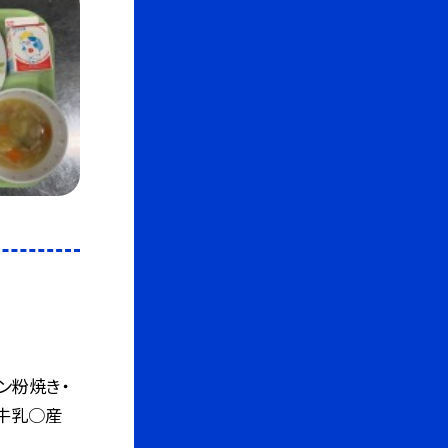
ン粉焼き・
牛乳○産