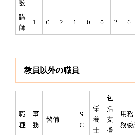
数
講
1
0
2
1
0
0
2
0
師
教員以外の職員
包
栄
括
職
事
S
用務
警備
養
支
種
務
C
務委
士
援