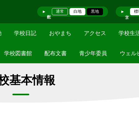
通常
白地
黒地
標
動
学校日記
おやまち
アクセス
学校生
学校図書館
配布文書
青少年委員
ウェル
校基本情報