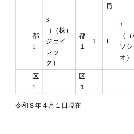
員
3
3
（（株）
都
都
（（
ジェイ
1
1
1
１
ソシ
レッ
オ）
ク）
区
区
1
１
令和８年４月１日現在