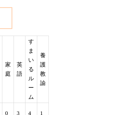
す
ま
養
い
家
英
護
る
庭
語
教
ル
諭
ー
ム
0
3
4
1