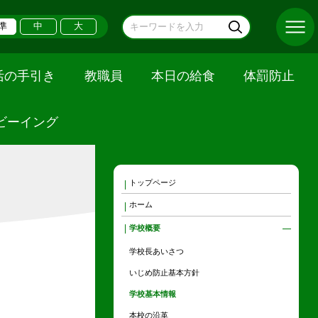
準
中
大
活の手引き
教職員
本日の給食
体罰防止
ビーイング
トップページ
ホーム
学校概要
学校長あいさつ
いじめ防止基本方針
学校基本情報
本校の沿革