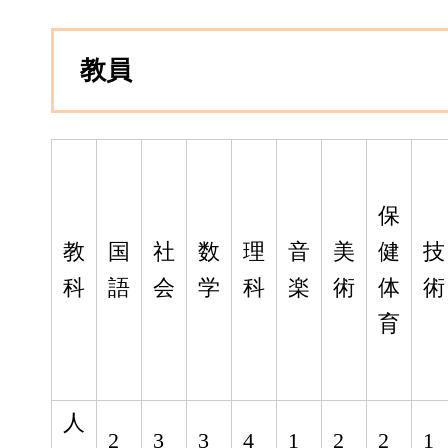
教員
保
教
国
社
数
理
音
美
健
技
科
語
会
学
科
楽
術
体
術
育
人
2
3
3
4
1
2
2
1