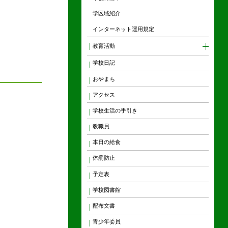
学区域紹介
インターネット運用規定
教育活動
学校日記
おやまち
アクセス
学校生活の手引き
教職員
本日の給食
体罰防止
予定表
学校図書館
配布文書
青少年委員