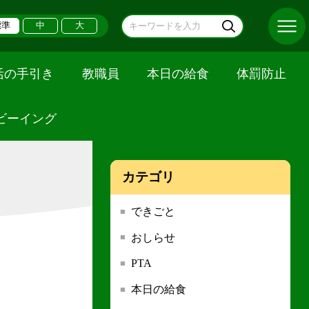
標準
中
大
活の手引き
教職員
本日の給食
体罰防止
ビーイング
カテゴリ
できごと
おしらせ
PTA
本日の給食