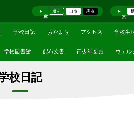
通常
白地
黒地
動
学校日記
おやまち
アクセス
学校生
学校図書館
配布文書
青少年委員
ウェル
学校日記