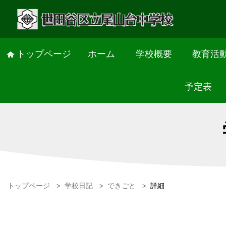
トップページ
ホーム
学校概要
教育活
予定表
トップページ
>
学校日記
>
できごと
>
詳細