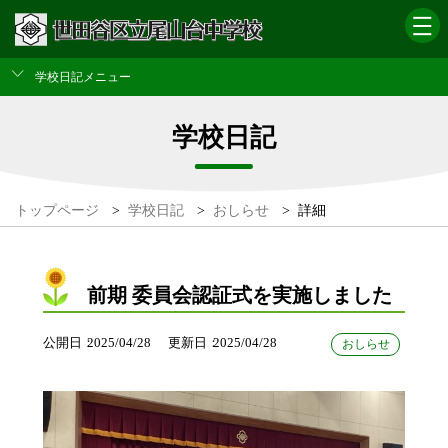
学校日記メニュー
学校日記
トップページ
>
学校日記
>
おしらせ
>
詳細
前期 委員会認証式を実施しました
公開日
2025/04/28
更新日
2025/04/28
おしらせ