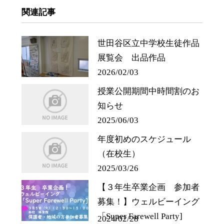
関連記事
世田谷区立中学校生徒作品
展覧会 出品作品
2026/02/03
授業公開期間中時間割のお
知らせ
2025/06/03
年度初めのスケジュール
（在校生）
2025/03/26
【３年生卒業企画 参加者
募集！】ウェルビーイング
「Super Farewell Party]
2024/02/28