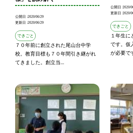
公開日
2020/0
更新日
2020/0
公開日
2020/06/29
更新日
2020/06/29
できごと
１年生に
できごと
です。仮
７０年前に創立された尾山台中学
が必要です
校。教育目標も７０年間引き継がれ
てきました。創立当...