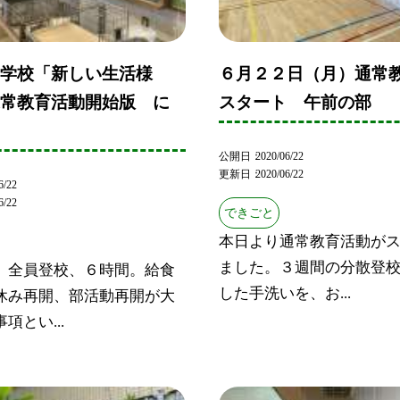
中学校「新しい生活様
６月２２日（月）通常
通常教育活動開始版 に
スタート 午前の部
公開日
2020/06/22
更新日
2020/06/22
6/22
6/22
できごと
本日より通常教育活動が
ました。３週間の分散登
、全員登校、６時間。給食
した手洗いを、お...
休み再開、部活動再開が大
項とい...