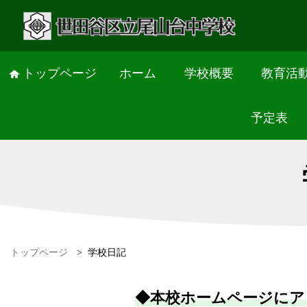
トップページ
ホーム
学校概要
教育活
予定表
トップページ
>
学校日記
◆本校ホームページにア