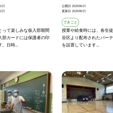
6/25
公開日
2020/06/25
6/25
更新日
2020/06/25
できごと
とって楽しみな仮入部期間
授業や給食時には、各生
入部カードには保護者の印
谷区より配布されたパー
。日時...
を設置しています...