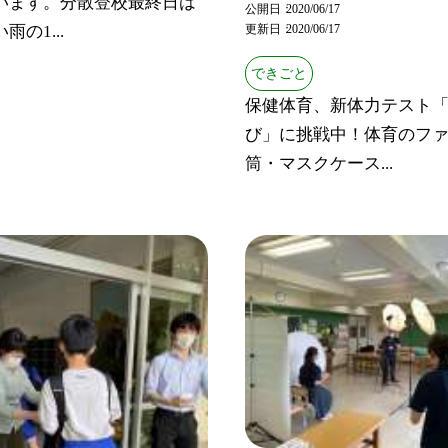
います。分散登校最終日は
公開日
2020/06/17
雨の1...
更新日
2020/06/17
できごと
保健体育、新体力テスト
び」に挑戦中！体育のフ
筒・マスクケース...