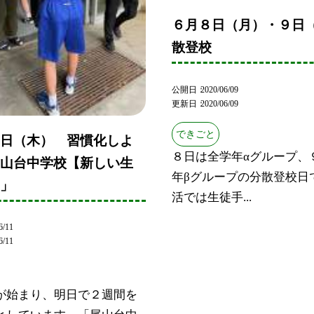
６月８日（月）・９日
散登校
公開日
2020/06/09
更新日
2020/06/09
できごと
１日（木） 習慣化しよ
８日は全学年αグループ、
尾山台中学校【新しい生
年βグループの分散登校日
】」
活では生徒手...
6/11
6/11
が始まり、明日で２週間を