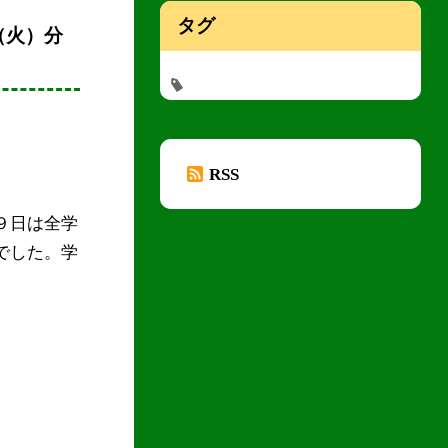
タグ
（火）分
RSS
９日は全学
でした。学