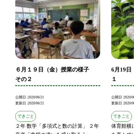
６月１９日（金）授業の様子
6月19
その２
１
公開日
2020/06/21
公開日
2020/0
更新日
2020/06/21
更新日
2020/0
できごと
できごと
２年 数学「多項式と数の計算」 ２年
体育館横