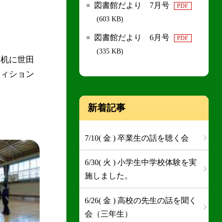
図書館だより 7月号
PDF
(603 KB)
図書館だより 6月号
PDF
(335 KB)
徒机に世田
ティション
新着記事
7/10( 金 ) 卒業生の話を聴く会
6/30( 火 ) 小学生中学校体験を実
施しました。
6/26( 金 ) 高校の先生の話を聞く
会（三年生）