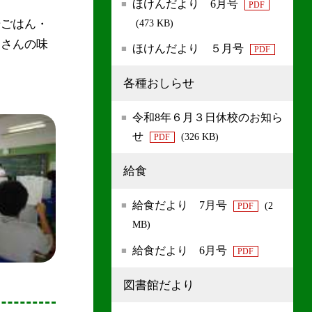
ほけんだより 6月号
PDF
麦ごはん・
(473 KB)
くさんの味
ほけんだより ５月号
PDF
各種おしらせ
令和8年６月３日休校のお知ら
せ
(326 KB)
PDF
給食
給食だより 7月号
(2
PDF
MB)
給食だより 6月号
PDF
図書館だより