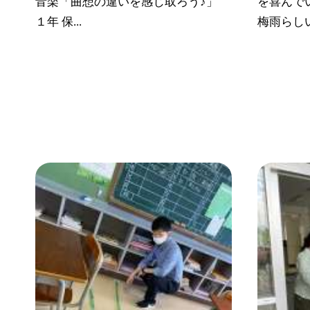
音楽「曲想の違いを感じ取ろう♪」
を喜んで
１年 保...
梅雨らしい