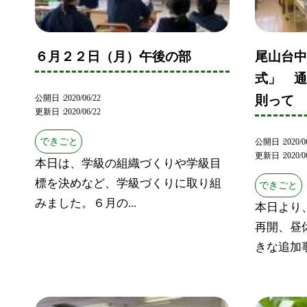
６月２２日（月）午後の部
尾山台
式」 
公開日
2020/06/22
則って
更新日
2020/06/22
できごと
公開日
2020/0
更新日
2020/0
本日は、学級の組織づくりや学級目
標を決めなど、学級づくりに取り組
できごと
みました。６月の...
本日より
再開、昼
きな追加事