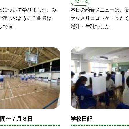
できごと
歌について学びました。み
本日の給食メニューは、
ご存じのように作曲者は、
大豆入りコロッケ・具た
で有...
噌汁・牛乳でした...
期間〜７月３日
学校日記