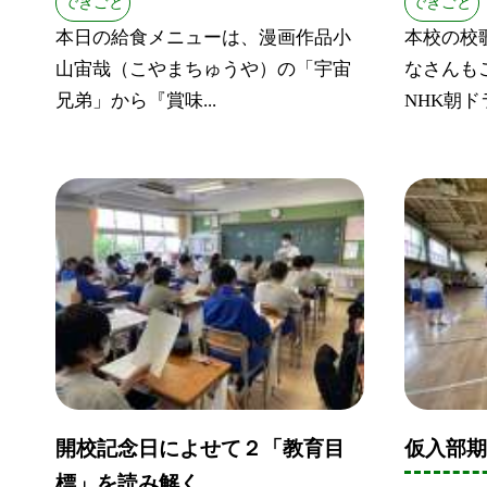
できごと
できごと
本日の給食メニューは、漫画作品小
本校の校
山宙哉（こやまちゅうや）の「宇宙
なさんも
兄弟」から『賞味...
NHK朝ドラ
開校記念日によせて２「教育目
仮入部
標」を読み解く