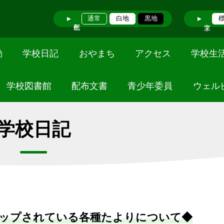
通常
白地
黒地
動
学校日記
おやまち
アクセス
学校生
学校図書館
配布文書
青少年委員
ウェル
学校日記
ップされている各種たよりについて◆