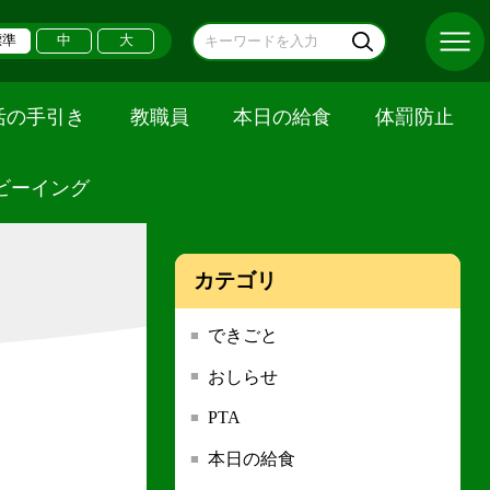
標準
中
大
活の手引き
教職員
本日の給食
体罰防止
ビーイング
カテゴリ
できごと
おしらせ
PTA
本日の給食