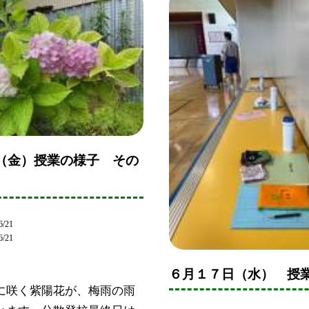
日（金）授業の様子 その
6/21
6/21
６月１７日（水） 授
に咲く紫陽花が、梅雨の雨