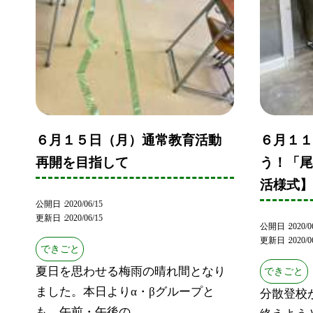
６月１５日（月）通常教育活動
６月１
再開を目指して
う！「
活様式
公開日
2020/06/15
更新日
2020/06/15
公開日
2020/0
更新日
2020/0
できごと
夏日を思わせる梅雨の晴れ間となり
できごと
ました。本日よりα・βグループと
分散登校
も、午前・午後の...