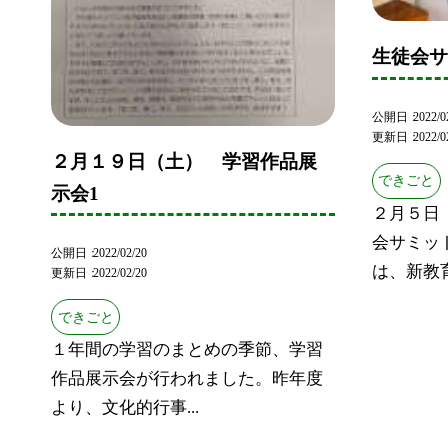
生徒会
公開日
2022/0
更新日
2022/0
２月１９日（土） 学習作品展
できごと
示会1
２月５日
会サミッ
公開日
2022/02/20
は、新教育
更新日
2022/02/20
できごと
１年間の学習のまとめの季節、学習
作品展示会が行われました。昨年度
より、文化的行事...