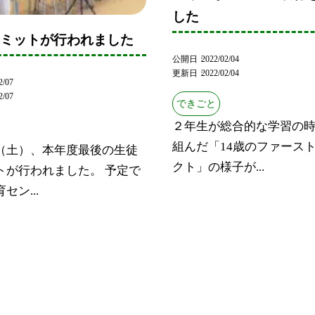
した
サミットが行われました
公開日
2022/02/04
更新日
2022/02/04
2/07
2/07
できごと
２年生が総合的な学習の
組んだ「14歳のファース
（土）、本年度最後の生徒
クト」の様子が...
トが行われました。 予定で
セン...