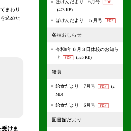
ほけんだより 6月号
PDF
してまわり
(473 KB)
心を込めた
ほけんだより ５月号
PDF
各種おしらせ
令和8年６月３日休校のお知ら
せ
(326 KB)
PDF
給食
給食だより 7月号
(2
PDF
MB)
給食だより 6月号
PDF
図書館だより
を受けま