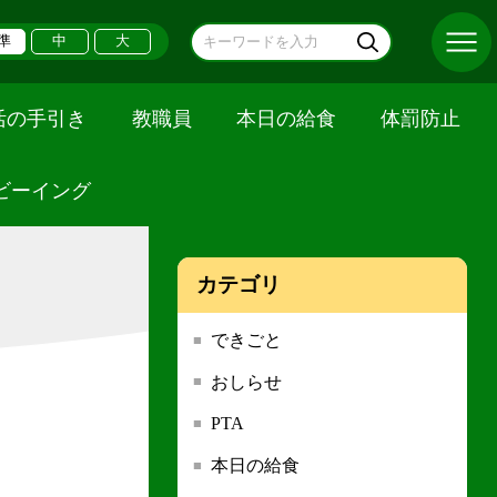
準
中
大
活の手引き
教職員
本日の給食
体罰防止
ビーイング
カテゴリ
できごと
おしらせ
PTA
本日の給食