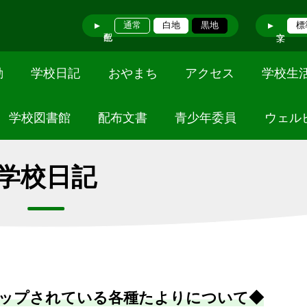
通常
白地
黒地
標
動
学校日記
おやまち
アクセス
学校生
学校図書館
配布文書
青少年委員
ウェル
学校日記
ップされている各種たよりについて◆