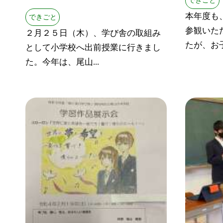
できごと
本年度も
できごと
参観いた
２月２５日（木）、学び舎の取組み
たが、お子
として小学校へ出前授業に行きまし
た。今年は、尾山...