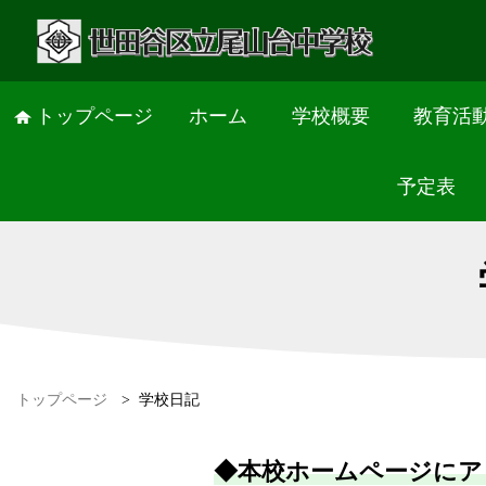
トップページ
ホーム
学校概要
教育活
予定表
トップページ
>
学校日記
◆本校ホームページにア