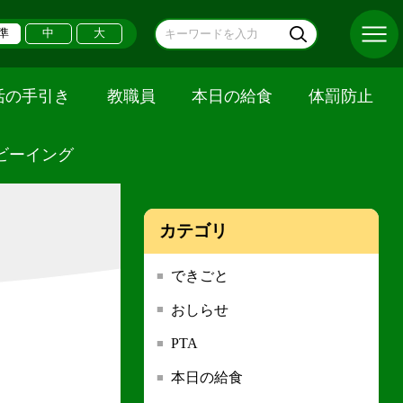
準
中
大
活の手引き
教職員
本日の給食
体罰防止
ビーイング
カテゴリ
できごと
おしらせ
PTA
本日の給食