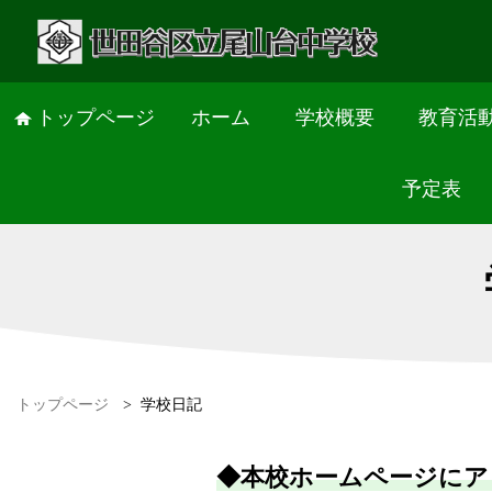
トップページ
ホーム
学校概要
教育活
予定表
トップページ
>
学校日記
◆本校ホームページにア