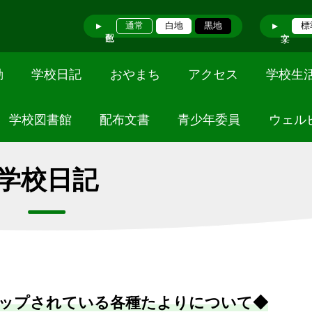
通常
白地
黒地
標
動
学校日記
おやまち
アクセス
学校生
学校図書館
配布文書
青少年委員
ウェル
学校日記
ップされている各種たよりについて◆