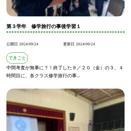
第３学年 修学旅行の事後学習１
公開日
2024/09/24
更新日
2024/09/24
できごと
中間考査が無事に？！終了した９／２０（金）の３、４
時間目に、各クラス修学旅行の事...