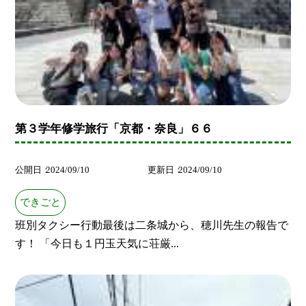
第３学年修学旅行「京都・奈良」６６
公開日
2024/09/10
更新日
2024/09/10
できごと
班別タクシー行動最後は二条城から、穂川先生の報告で
す！ 「今日も１円玉天気に荘厳...