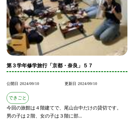
第３学年修学旅行「京都・奈良」５７
公開日
2024/09/10
更新日
2024/09/10
できごと
今回の旅館は４階建てで、尾山台中だけの貸切です。
男の子は２階、女の子は３階に部...