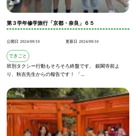
第３学年修学旅行「京都・奈良」６５
公開日
2024/09/10
更新日
2024/09/10
できごと
班別タクシー行動もそろそろ終盤です。 銀閣寺前よ
り、秋吉先生からの報告です！ 「...