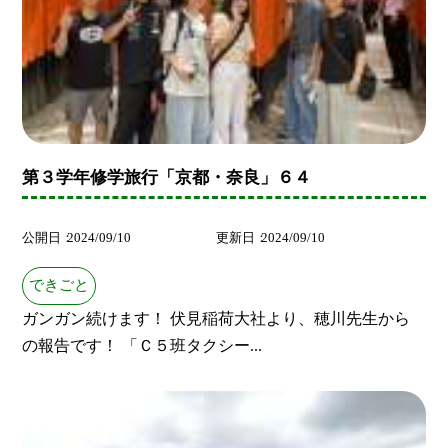
第３学年修学旅行「京都・奈良」６４
公開日
2024/09/10
更新日
2024/09/10
できごと
ガンガン続けます！ 伏見稲荷大社より、穂川先生から
の報告です！ 「Ｃ５班タクシー...