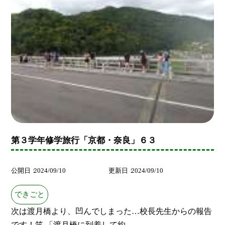
第３学年修学旅行「京都・奈良」６３
公開日
2024/09/10
更新日
2024/09/10
できごと
次は渡月橋より、凹んでしまった…校長先生からの報告
です！笑 「渡月橋に到着して約...