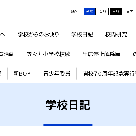
配色
通常
白地
黒地
文字
へ
学校からのお便り
学校日記
校内研究
育活動
等々力小学校校歌
出席停止解除願
表
新BOP
青少年委員
開校７０周年記念実行
学校日記