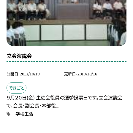
立会演説会
公開日
2013/10/18
更新日
2013/10/18
できごと
９月２０日(金) 生徒会役員の選挙投票日です。立会演説会
で、会長・副会長・本部役...
学校生活