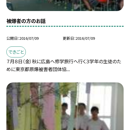
被爆者の方のお話
公開日
2016/07/09
更新日
2016/07/09
できごと
７月８日（金）秋に広島へ修学旅行へ行く３学年の生徒のた
めに東京都原爆被害者団体協...