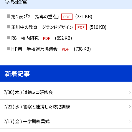
学校経営
第２表：「２ 指導の重点」
(231 KB)
PDF
玉川中の教育 グランドデザイン
(510 KB)
PDF
R8 校内研究
(692 KB)
PDF
HP用 学校運営協議会
(738 KB)
PDF
新着記事
7/30( 木 ) 道徳ミニ研修会
7/22( 水 ) 警察と連携した防犯訓練
7/17( 金 ) 一学期終業式