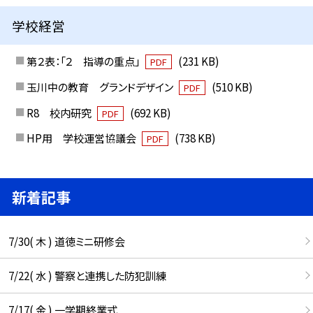
学校経営
第２表：「２ 指導の重点」
(231 KB)
PDF
玉川中の教育 グランドデザイン
(510 KB)
PDF
R8 校内研究
(692 KB)
PDF
HP用 学校運営協議会
(738 KB)
PDF
新着記事
7/30( 木 ) 道徳ミニ研修会
7/22( 水 ) 警察と連携した防犯訓練
7/17( 金 ) 一学期終業式