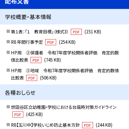
配布文書
学校概要・基本情報
第１表：「１ 教育目標」（様式3）
(151 KB)
PDF
R8 年間行事予定
(254 KB)
PDF
HP用 ②保護者 令和7年度学校関係者評価 肯定的数
値比較表
(745 KB)
PDF
HP用 ③地域 令和7年度学校関係者評価 肯定的数値
比較表
(506 KB)
PDF
各種おしらせ
世田谷区立幼稚園・学校における台風時対策ガイドライン
(425 KB)
PDF
R8【玉川中】学校いじめ防止基本方針
(244 KB)
PDF