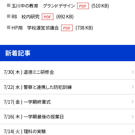
玉川中の教育 グランドデザイン
(510 KB)
PDF
R8 校内研究
(692 KB)
PDF
HP用 学校運営協議会
(738 KB)
PDF
新着記事
7/30( 木 ) 道徳ミニ研修会
7/22( 水 ) 警察と連携した防犯訓練
7/17( 金 ) 一学期終業式
7/16( 木 ) 一学期最後の授業日
7/14( 火 ) 理科の実験