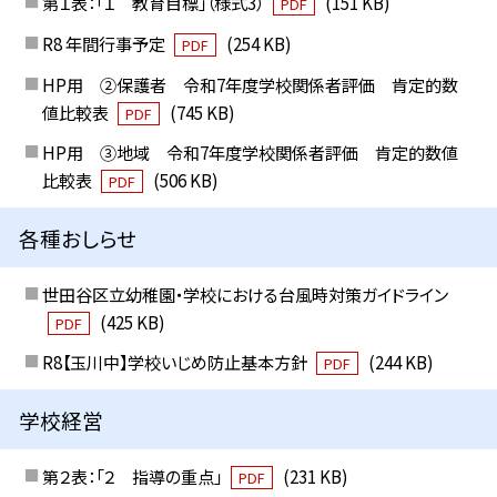
第１表：「１ 教育目標」（様式3）
(151 KB)
PDF
R8 年間行事予定
(254 KB)
PDF
HP用 ②保護者 令和7年度学校関係者評価 肯定的数
値比較表
(745 KB)
PDF
HP用 ③地域 令和7年度学校関係者評価 肯定的数値
比較表
(506 KB)
PDF
各種おしらせ
世田谷区立幼稚園・学校における台風時対策ガイドライン
(425 KB)
PDF
R8【玉川中】学校いじめ防止基本方針
(244 KB)
PDF
学校経営
第２表：「２ 指導の重点」
(231 KB)
PDF