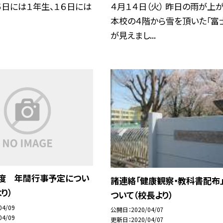
５日には１年生、１６日には
４月１４日（火） 昨日の雨が上が
本校の４階から雪を頂いた「富
が見えまし...
年度 年間行事予定につい
諸連絡「健康観察・教科書配布
り）
ついて（校長より）
04/09
公開日
2020/04/07
04/09
更新日
2020/04/07