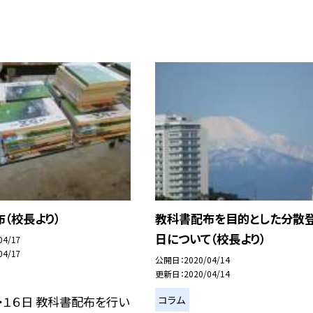
（校長より）
教科書配布を目的とした分散
日について（校長より）
04/17
04/17
公開日
2020/04/14
更新日
2020/04/14
コラム
・１６日 教科書配布を行い