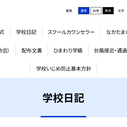
配色
通常
白地
黒地
文字
式
学校日記
スクールカウンセラー
なかたま
動会）
配布文書
ひまわり学級
台風接近・通
学校いじめ防止基本方針
学校日記