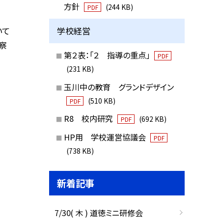
方針
(244 KB)
PDF
いて
学校経営
察
第２表：「２ 指導の重点」
PDF
(231 KB)
玉川中の教育 グランドデザイン
(510 KB)
PDF
R8 校内研究
(692 KB)
PDF
HP用 学校運営協議会
PDF
(738 KB)
新着記事
7/30( 木 ) 道徳ミニ研修会