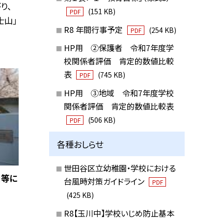
り、
(151 KB)
PDF
士山」
R8 年間行事予定
(254 KB)
PDF
HP用 ②保護者 令和7年度学
校関係者評価 肯定的数値比較
表
(745 KB)
PDF
HP用 ③地域 令和7年度学校
関係者評価 肯定的数値比較表
(506 KB)
PDF
各種おしらせ
世田谷区立幼稚園・学校における
」等に
台風時対策ガイドライン
PDF
(425 KB)
R8【玉川中】学校いじめ防止基本