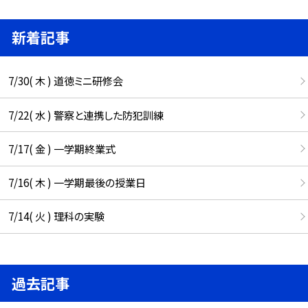
新着記事
7/30( 木 ) 道徳ミニ研修会
7/22( 水 ) 警察と連携した防犯訓練
7/17( 金 ) 一学期終業式
7/16( 木 ) 一学期最後の授業日
7/14( 火 ) 理科の実験
過去記事