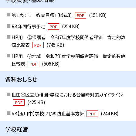
第１表：「１ 教育目標」（様式3）
(151 KB)
PDF
R8 年間行事予定
(254 KB)
PDF
HP用 ②保護者 令和7年度学校関係者評価 肯定的数
値比較表
(745 KB)
PDF
HP用 ③地域 令和7年度学校関係者評価 肯定的数値
比較表
(506 KB)
PDF
各種おしらせ
世田谷区立幼稚園・学校における台風時対策ガイドライン
(425 KB)
PDF
R8【玉川中】学校いじめ防止基本方針
(244 KB)
PDF
学校経営