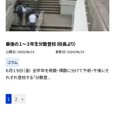
最後の１〜３年生分散登校（校長より）
公開日
2020/06/19
更新日
2020/06/19
コラム
６月１９日（金） 全学年を奇数・偶数に分けて午前・午後にそ
れぞれ登校する「分散登...
1
2
»