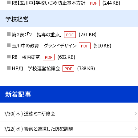
R8【玉川中】学校いじめ防止基本方針
(244 KB)
PDF
学校経営
第２表：「２ 指導の重点」
(231 KB)
PDF
玉川中の教育 グランドデザイン
(510 KB)
PDF
R8 校内研究
(692 KB)
PDF
HP用 学校運営協議会
(738 KB)
PDF
新着記事
7/30( 木 ) 道徳ミニ研修会
7/22( 水 ) 警察と連携した防犯訓練