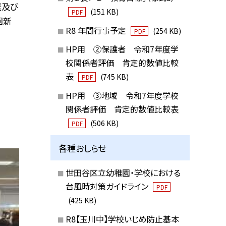
庭及び
(151 KB)
PDF
回新
R8 年間行事予定
(254 KB)
PDF
HP用 ②保護者 令和7年度学
校関係者評価 肯定的数値比較
表
(745 KB)
PDF
HP用 ③地域 令和7年度学校
関係者評価 肯定的数値比較表
(506 KB)
PDF
各種おしらせ
世田谷区立幼稚園・学校における
台風時対策ガイドライン
PDF
(425 KB)
R8【玉川中】学校いじめ防止基本