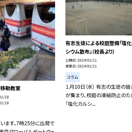
有志生徒による校庭整備「塩化
シウム散布」（校長より）
公開日
2024/01/11
更新日
2024/01/11
コラム
１月10日（水） 有志の生徒の皆
語移動教室
が集まり、校庭の凍結防止のた
01/18
「塩化カルシ...
01/18
います。7時25分に出発で
に東京グローバルゲートウェ