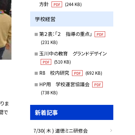
方針
(244 KB)
PDF
学校経営
第２表：「２ 指導の重点」
PDF
(231 KB)
玉川中の教育 グランドデザイン
(510 KB)
PDF
R8 校内研究
(692 KB)
PDF
HP用 学校運営協議会
PDF
(738 KB)
りま
新着記事
間で
7/30( 木 ) 道徳ミニ研修会