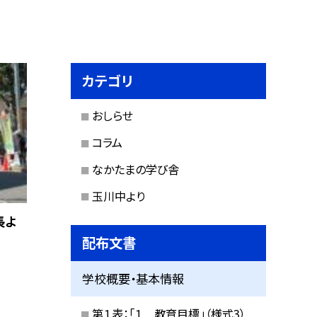
カテゴリ
おしらせ
コラム
なかたまの学び舎
玉川中より
長よ
配布文書
学校概要・基本情報
第１表：「１ 教育目標」（様式3）