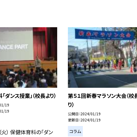
「ダンス授業」（校長より）
第５１回新春マラソン大会（校
り）
01/19
01/19
公開日
2024/01/19
更新日
2024/01/19
コラム
（火） 保健体育科の「ダン