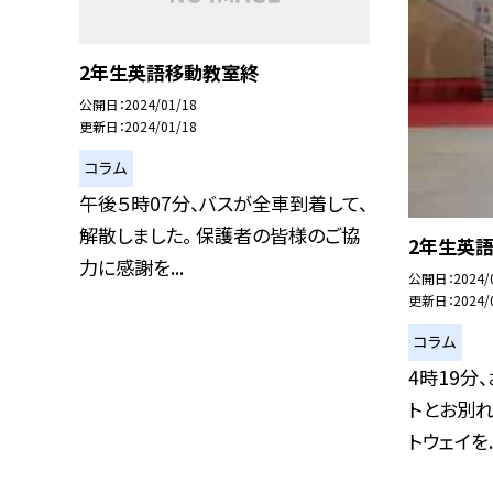
2年生英語移動教室終
公開日
2024/01/18
更新日
2024/01/18
コラム
午後５時07分、バスが全車到着して、
解散しました。 保護者の皆様のご協
2年生英語
力に感謝を...
公開日
2024/
更新日
2024/
コラム
4時19分
トとお別
トウェイを..