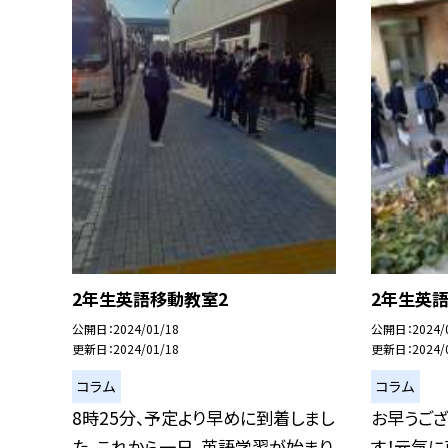
2年生英語移動教室2
2年生英
公開日
2024/01/18
公開日
2024/
更新日
2024/01/18
更新日
2024/
コラム
コラム
8時25分、予定より早めに到着しまし
お早うござ
た。これから一日、英語学習が始まり
す！元気