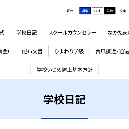
配色
通常
白地
黒地
文字
式
学校日記
スクールカウンセラー
なかたま
動会）
配布文書
ひまわり学級
台風接近・通
学校いじめ防止基本方針
学校日記