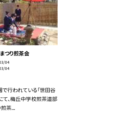
）梅まつり煎茶会
03/04
03/04
園で行われている「世田谷
」にて、梅丘中学校煎茶道部
茶...