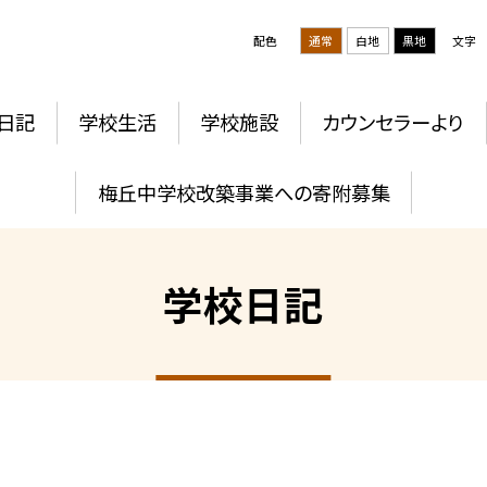
配色
通常
白地
黒地
文字
日記
学校生活
学校施設
カウンセラーより
梅丘中学校改築事業への寄附募集
学校日記