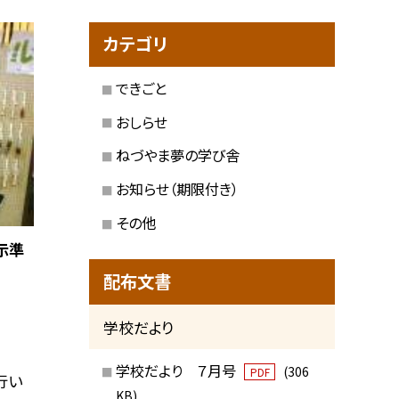
カテゴリ
できごと
おしらせ
ねづやま夢の学び舎
お知らせ（期限付き）
その他
展示準
配布文書
学校だより
学校だより ７月号
(306
PDF
行い
KB)