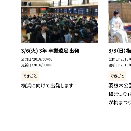
3/6(火) 3年 卒業遠足 出発
3/3（日
公開日
2018/03/06
公開日
2018/
更新日
2018/03/06
更新日
2018/
できごと
できごと
横浜に向けて出発します
羽根木公
梅まつり
が梅まつり煎