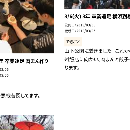
3/6(火) 3年 卒業遠足 横浜到
公開日
2018/03/06
更新日
2018/03/06
できごと
山下公園に着きました。 これか
州飯店に向かい、肉まんと餃子
 3年 卒業遠足 肉まん作り
ります。
03/06
03/06
悪戦苦闘してます。