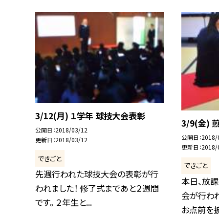
3/12(月) １学年 球技大会表彰
3/9(金
公開日
2018/03/12
公開日
2018/
更新日
2018/03/12
更新日
2018/
できごと
できごと
先週行われた球技大会の表彰が行
本日、放
われました！ 修了式まであと２週間
会が行わ
です。 ２年生と...
お点前を披