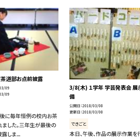
) 煎茶道部お点前披露
3/8(木) １学年 学芸発表会 
03/09
03/09
備
公開日
2018/03/08
更新日
2018/03/08
課後に毎年恒例の校内お茶
できごと
れました。三年生が最後の
本日、午後、作品の展示作業を
露しま...