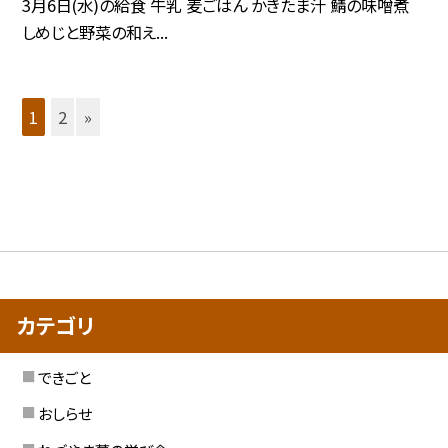
3月6日(水)の給食 牛乳 麦ごはん かきたま汁 鯖の味噌煮
しめじと野菜の和え...
1
2
»
カテゴリ
できごと
おしらせ