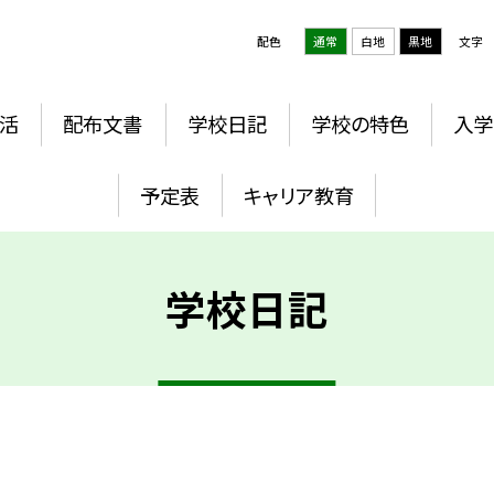
配色
通常
白地
黒地
文字
活
配布文書
学校日記
学校の特色
入学
予定表
キャリア教育
学校日記