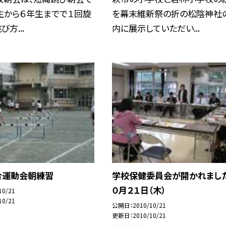
生から６年生までで１回旋
を幕末維新祭の折の松陰神社
方...
内に展示していただい...
合運動会朝練習
学校保健委員会が開かれました
０月２１日（木）
10/21
10/21
公開日
2010/10/21
更新日
2010/10/21