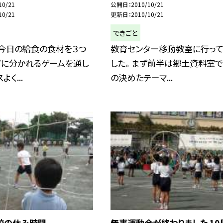
10/21
公開日
2010/10/21
10/21
更新日
2010/10/21
できごと
、今日の給食の食材を３つ
教育センター移動教室に行って
プに分かれるゲームを通し
した。 まず前半は郷土資料室
よく...
の決めたテーマ...
校の休み時間
無事運動会が終わりました 10