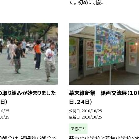
た。 初めに、袋...
の取り組みが始まりました
幕末維新祭 絵画交流展（１０
日）
日、２４日）
10/25
公開日
2010/10/25
10/25
更新日
2010/10/25
できごと
校朝会は、短縄跳び朝会で
萩市の小学校と若林小学校の