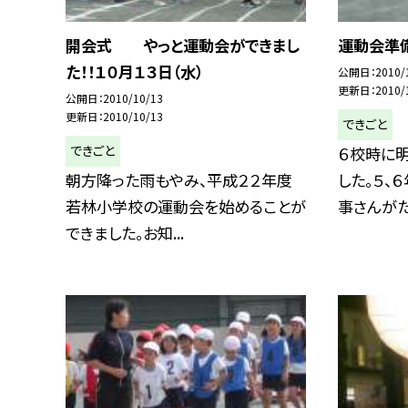
開会式 やっと運動会ができまし
運動会準
た！！１０月１３日（水）
公開日
2010/
更新日
2010/
公開日
2010/10/13
更新日
2010/10/13
できごと
できごと
６校時に
朝方降った雨もやみ、平成２２年度
した。５、
若林小学校の運動会を始めることが
事さんがたと
できました。お知...