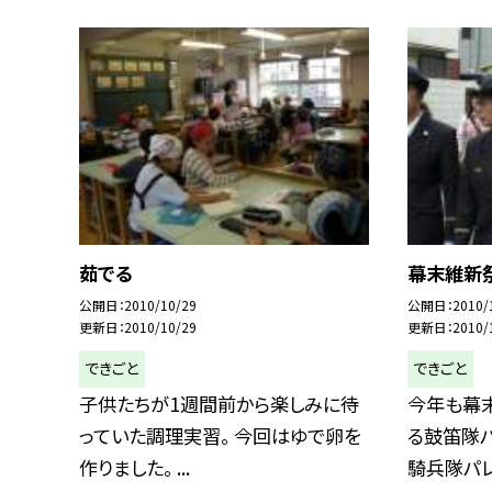
茹でる
幕末維新祭
公開日
2010/10/29
公開日
2010/
更新日
2010/10/29
更新日
2010/
できごと
できごと
子供たちが1週間前から楽しみに待
今年も幕末
っていた調理実習。 今回はゆで卵を
る鼓笛隊パ
作りました。 ...
騎兵隊パレー