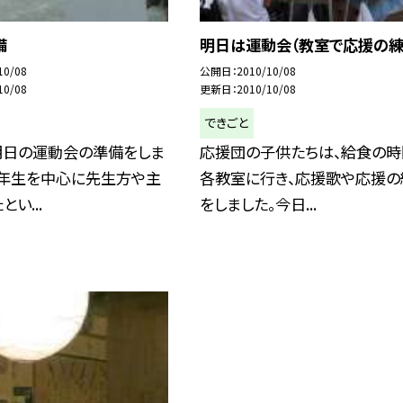
備
明日は運動会（教室で応援の練
10/08
公開日
2010/10/08
10/08
更新日
2010/10/08
できごと
明日の運動会の準備をしま
応援団の子供たちは、給食の時
６年生を中心に先生方や主
各教室に行き、応援歌や応援の
い...
をしました。今日...