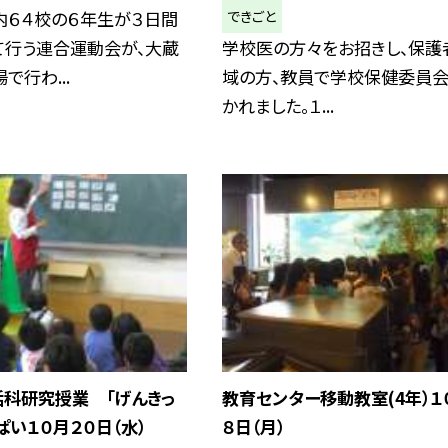
できごと
内６４校の６年生が３日間
て行う連合運動会が、大蔵
学校医の方々をお招きし、保護
で行わ...
域の方、教員で学校保健委員
かれました。１...
活科研究授業 「げんきっ
教育センター移動教室(4年）１
ぱい１０月２０日（水）
８日（月）