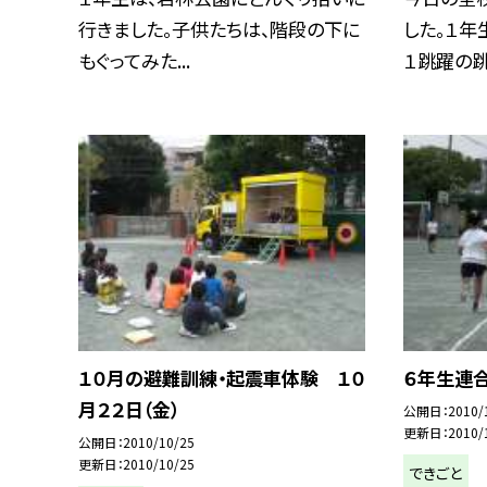
行きました。子供たちは、階段の下に
した。１年
もぐってみた...
１跳躍の跳び
１０月の避難訓練・起震車体験 １０
６年生連
月２２日（金）
公開日
2010/
更新日
2010/
公開日
2010/10/25
更新日
2010/10/25
できごと