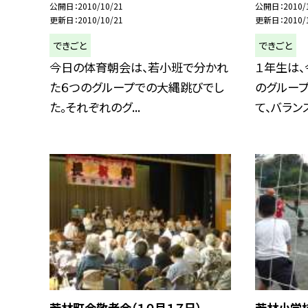
公開日
2010/10/21
公開日
2010/
更新日
2010/10/21
更新日
2010/
できごと
できごと
今日の体育朝会は、若小班で分かれ
１年生は
た６つのグループでの大縄跳びでし
のグルー
た。それぞれのグ...
て、バランス
若林町会敬老会（１０月１７日）
若林小学