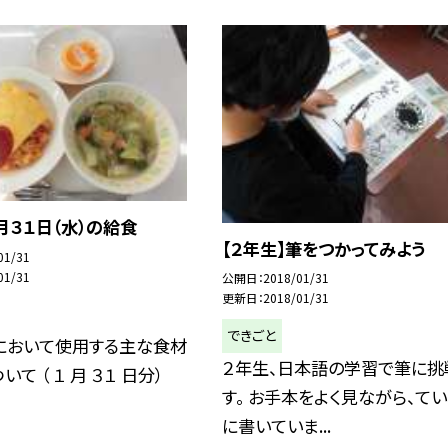
月３１日（水）の給食
【２年生】筆をつかってみよう
01/31
01/31
公開日
2018/01/31
更新日
2018/01/31
できごと
において使用する主な食材
２年生、日本語の学習で筆に挑
て （ １ 月 ３１ 日分）
す。 お手本をよく見ながら、て
に書いていま...