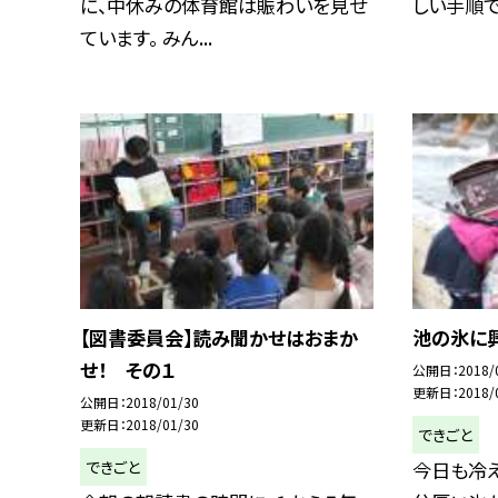
に、中休みの体育館は賑わいを見せ
しい手順で計
ています。 みん...
【図書委員会】読み聞かせはおまか
池の氷に
せ！ その１
公開日
2018/
更新日
2018/
公開日
2018/01/30
更新日
2018/01/30
できごと
できごと
今日も冷え