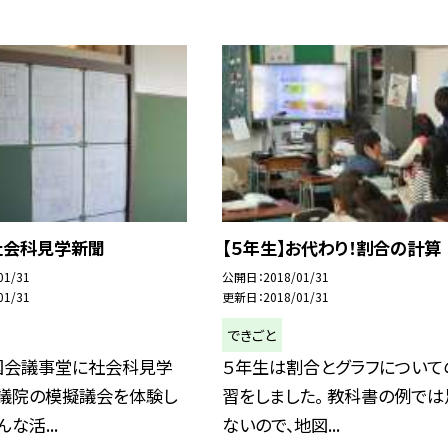
社会科見学新聞
【５年生】お代わり！割合の計算
01/31
公開日
2018/01/31
01/31
更新日
2018/01/31
できごと
国会議事堂に社会科見学
５年生は割合とグラフについて
参議院の模擬議会を体験し
習をしました。 教科書の例では
んな活...
ないので、地図...