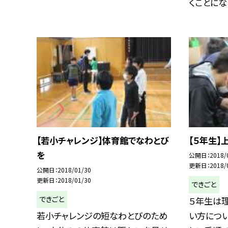
くことになり
【若小チャレンジ】体育館でなわとび
【５年生】
を
公開日
2018/
更新日
2018/
公開日
2018/01/30
更新日
2018/01/30
できごと
できごと
５年生は
若小チャレンジの短なわとびのため
い方につい