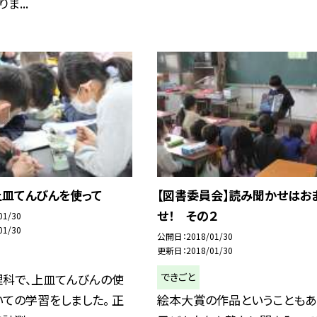
ま...
上皿てんびんを使って
【図書委員会】読み聞かせはお
せ！ その２
01/30
01/30
公開日
2018/01/30
更新日
2018/01/30
できごと
理科で、上皿てんびんの使
ての学習をしました。 正
絵本大賞の作品ということもあ