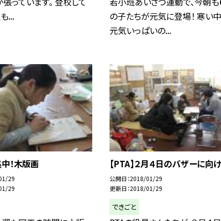
張っています。 登校して
若小班あいさつ運動で、今朝も
...
の子たちが元気に登場！ 寒い
元気いっぱいの...
集中！木版画
【PTA】２月４日のバザーに向
01/29
公開日
2018/01/29
01/29
更新日
2018/01/29
できごと