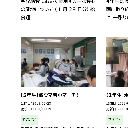
学校給食において使用する主な食材
４年生は
の産地について （ １ 月 ２９ 日分） 給
画に取り組
食週...
に、一彫りひ
【５年生】激ウマ若小マーチ！
【１年生】
公開日
2018/01/29
公開日
2018/
更新日
2018/01/29
更新日
2018/
できごと
できごと