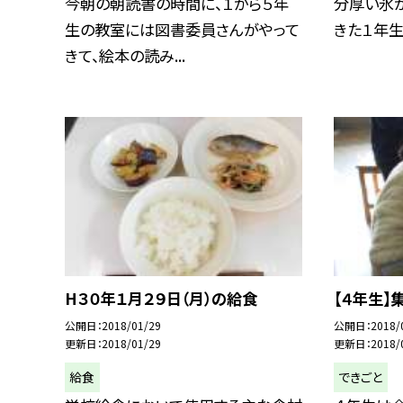
今朝の朝読書の時間に、１から５年
分厚い氷が
生の教室には図書委員さんがやって
きた１年生も
きて、絵本の読み...
H３０年１月２９日（月）の給食
【４年生】
公開日
2018/01/29
公開日
2018/
更新日
2018/01/29
更新日
2018/
給食
できごと