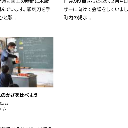
今週も図工の時間に木版
PTAの役員さんたちが、２月４
んでいます。 彫刻刀を手
ザーに向けて会議をしていまし
と彫...
町内の掲示...
水のかさを比べよう
01/29
01/29