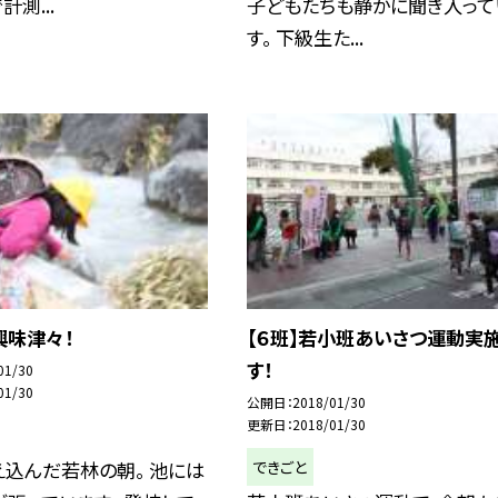
測...
子どもたちも静かに聞き入って
す。 下級生た...
興味津々！
【６班】若小班あいさつ運動実
す！
01/30
01/30
公開日
2018/01/30
更新日
2018/01/30
できごと
込んだ若林の朝。 池には