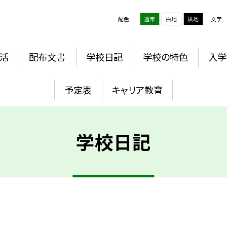
配色
通常
白地
黒地
文字
活
配布文書
学校日記
学校の特色
入学
予定表
キャリア教育
学校日記