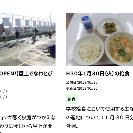
OPEN!】屋上でなわとび
H３０年１月３０日（火）の給食
公開日
2018/01/30
更新日
2018/01/30
01/31
01/31
給食
学校給食において使用する主
ションが悪く校庭がつかえな
の産地について （ １ 月 ３０ 日分
代わりに今日から屋上が開
食週...