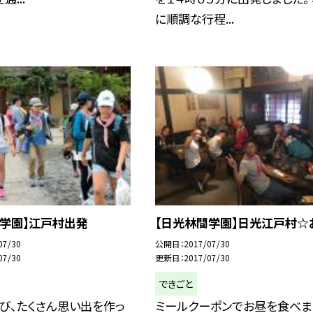
に順調な行程...
間学園】江戸村出発
【日光林間学園】日光江戸村☆
07/30
公開日
2017/07/30
07/30
更新日
2017/07/30
できごと
び、たくさん思い出を作っ
ミールクーポンでお昼を食べま