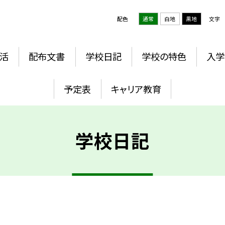
配色
通常
白地
黒地
文字
活
配布文書
学校日記
学校の特色
入学
予定表
キャリア教育
学校日記