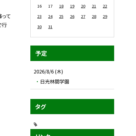
16
17
18
19
20
21
22
降って
23
24
25
26
27
28
29
で行
30
31
予定
2026/8/6 (木)
日光林間学園
タグ