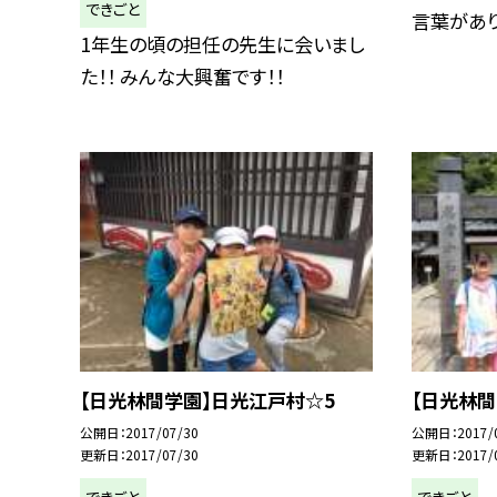
できごと
言葉がありま
1年生の頃の担任の先生に会いまし
た！！ みんな大興奮です！！
【日光林間学園】日光江戸村☆5
【日光林間
公開日
2017/07/30
公開日
2017/
更新日
2017/07/30
更新日
2017/
できごと
できごと