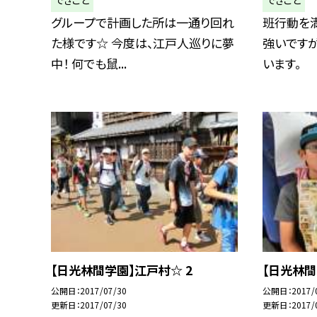
グループで計画した所は一通り回れ
班行動を満
た様です☆ 今度は、江戸人巡りに夢
強いです
中！ 何でも鼠...
います。
【日光林間学園】江戸村☆ 2
【日光林
公開日
2017/07/30
公開日
2017/
更新日
2017/07/30
更新日
2017/