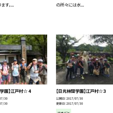
す。...
の所々には水...
学園】江戸村☆ 4
【日光林間学園】江戸村☆３
07/30
公開日
2017/07/30
07/30
更新日
2017/07/30
できごと