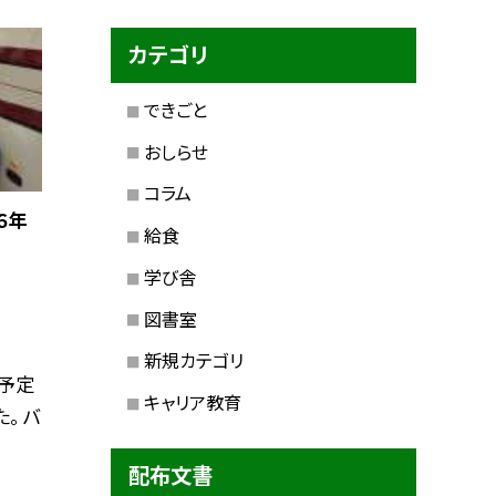
カテゴリ
できごと
おしらせ
コラム
６年
給食
学び舎
図書室
新規カテゴリ
予定
キャリア教育
。 バ
配布文書