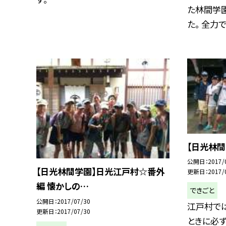
た林間学
た。 全力で.
【日光林間
公開日
2017/
【日光林間学園】日光江戸村☆番外
更新日
2017/
編 懐かしの…
できごと
公開日
2017/07/30
江戸村で
更新日
2017/07/30
ときに必