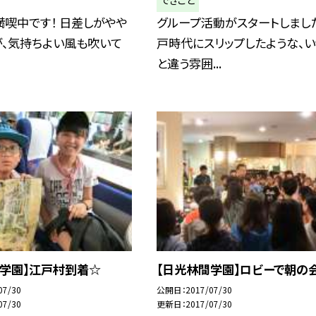
喫中です！ 日差しがやや
グループ活動がスタートしました
が、気持ちよい風も吹いて
戸時代にスリップしたような、
と違う雰囲...
間学園】江戸村到着☆
【日光林間学園】ロビーで朝の
07/30
公開日
2017/07/30
07/30
更新日
2017/07/30