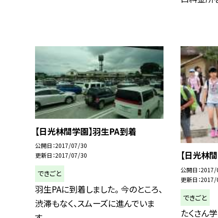
【日光林間学園】羽生PA到着
公開日
2017/07/30
【日光林
更新日
2017/07/30
公開日
2017/
できごと
更新日
2017/
羽生PAに到着しました。 今のところ、
できごと
渋滞もなく、スムーズに進んでいま
たくさん学
す。