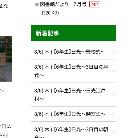
図書館だより ７月号
障な
PDF
(320 KB)
新着記事
8/6( 木 ) 【6年生】日光〜帰校式〜
8/6( 木 ) 【6年生】日光〜3日目の昼
食〜
。
8/6( 木 ) 【6年生】日光〜日光江戸
村〜
8/6( 木 ) 【6年生】日光〜閉室式〜
今日は
8/6( 木 ) 【6年生】日光〜3日目の朝
戸村
食〜