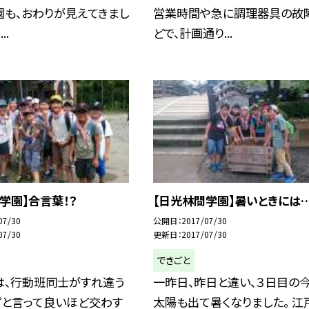
園も、おわりが見えてきまし
営業時間や急に調理器具の故
..
どで、計画通り...
学園】合言葉！？
【日光林間学園】暑いときには…
07/30
公開日
2017/07/30
07/30
更新日
2017/07/30
できごと
は、行動班同士がすれ違う
一昨日、昨日と違い、３日目の
ずと言って良いほど交わす
太陽も出て暑くなりました。 江