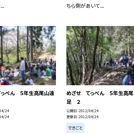
..
ちら側があいて...
てっぺん ５年生高尾山遠
めざせ てっぺん ５年生高尾
足 ２
04/24
公開日
2012/04/24
04/24
更新日
2012/04/24
できごと