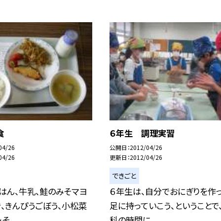
食
６年生 調理実習
04/26
公開日
2012/04/26
04/26
更新日
2012/04/26
できごと
はん、牛乳、鮭のみそマヨ
６年生は、自分でおにぎりを作
、きんぴうごぼう、小松菜
足に持っていこう、ということで
...
科の時間に...