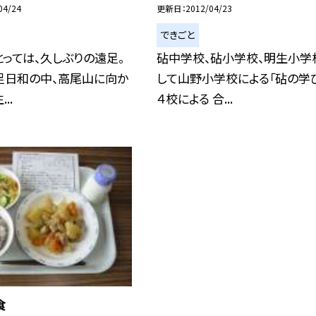
04/24
更新日
2012/04/23
できごと
っては、久しぶりの遠足。
砧中学校、砧小学校、明生小学
足日和の中、高尾山に向か
して山野小学校による「砧の学
..
４校による 合...
食