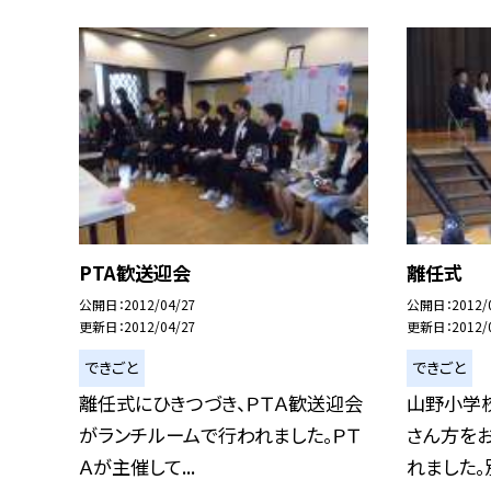
PTA歓送迎会
離任式
公開日
2012/04/27
公開日
2012/
更新日
2012/04/27
更新日
2012/
できごと
できごと
離任式にひきつづき、ＰＴＡ歓送迎会
山野小学
がランチルームで行われました。ＰＴ
さん方を
Ａが主催して...
れました。別