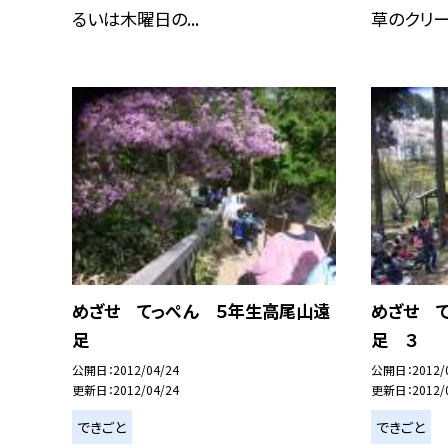
るいは木曜日の...
草のクリー.
めざせ てっぺん ５年生高尾山遠
めざせ 
足
足 ３
公開日
2012/04/24
公開日
2012/
更新日
2012/04/24
更新日
2012/
できごと
できごと