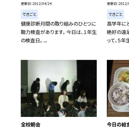
更新日
2012/04/24
更新日
2012/
できごと
できごと
健康診断月間の取り組みのひとつに
高学年にと
聴力検査があります。 今日は、１年生
絶好の遠
の検査日。 ...
って、５年生.
全校朝会
今日の給