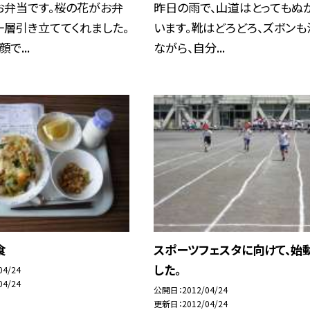
お弁当です。桜の花がお弁
昨日の雨で、山道はとってもぬ
一層引き立ててくれました。
います。靴はどろどろ、ズボンも
で...
ながら、自分...
食
スポーツフェスタに向けて、始
した。
04/24
04/24
公開日
2012/04/24
更新日
2012/04/24