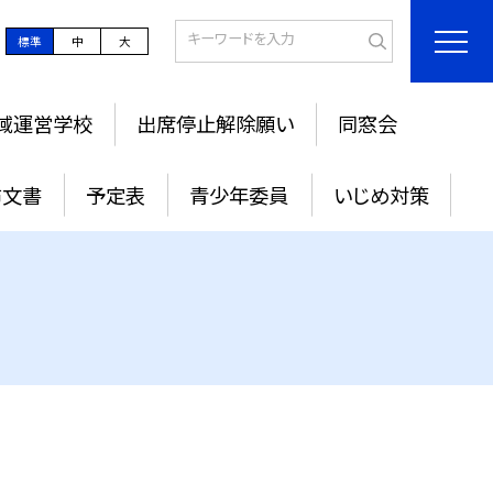
標準
中
大
域運営学校
出席停止解除願い
同窓会
布文書
予定表
青少年委員
いじめ対策