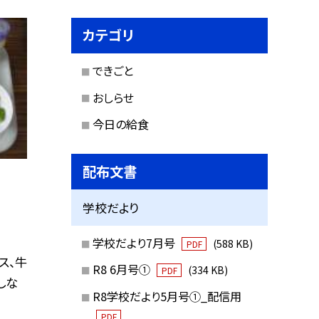
カテゴリ
できごと
おしらせ
今日の給食
配布文書
学校だより
学校だより7月号
(588 KB)
PDF
ス、牛
R8 6月号①
(334 KB)
PDF
しな
R8学校だより5月号①_配信用
PDF