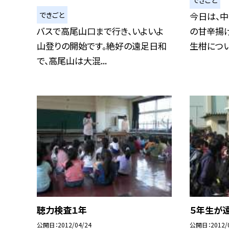
できごと
今日は、中
バスで高尾山口まで行き、いよいよ
の甘辛揚げ
山登りの開始です。絶好の遠足日和
生柑につい.
で、高尾山は大混...
聴力検査１年
５年生が
公開日
2012/04/24
公開日
2012/