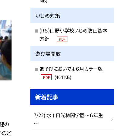
MB)
いじめ対策
(R８)山野小学校いじめ防止基本
方針
PDF
遊び場開放
あそびにおいでよ６月カラー版
(464 KB)
PDF
新着記事
7/22( 水 ) 日光林間学園～６年生
～
健の
かのど