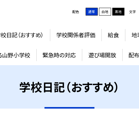
配色
通常
白地
黒地
文字
校日記（おすすめ）
学校関係者評価
給食
地
る山野小学校
緊急時の対応
遊び場開放
配
学校日記（おすすめ）