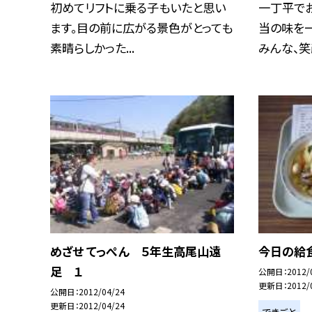
初めてリフトに乗る子もいたと思い
一丁平で
ます。目の前に広がる景色がとっても
当の味を
素晴らしかった...
みんな、笑顔
めざせ てっぺん ５年生高尾山遠
今日の給
足 １
公開日
2012/
更新日
2012/
公開日
2012/04/24
更新日
2012/04/24
できごと