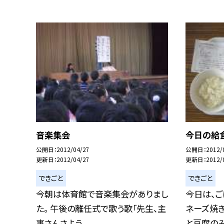
音楽集会
今日の給
公開日
2012/04/27
公開日
2012/
更新日
2012/04/27
更新日
2012/
できごと
できごと
今朝は体育館で音楽集会がありまし
今日は、ご
た。 午後の離任式で歌う歌「先生、主
ネーズ焼き
事さんさよう...
と豆腐のみそ