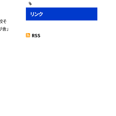
リンク
校そ
び舎」
RSS