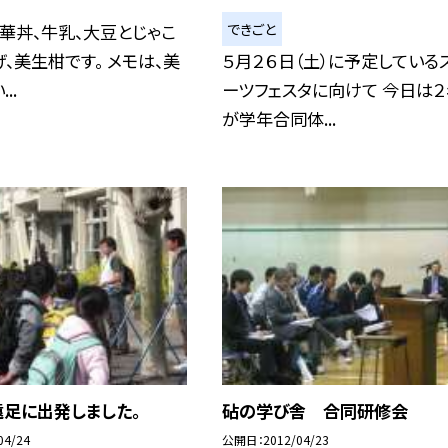
できごと
華丼、牛乳、大豆とじゃこ
、美生柑です。 メモは、美
５月２６日（土）に予定している
..
ーツフェスタに向けて 今日は
が学年合同体...
遠足に出発しました。
砧の学び舎 合同研修会
04/24
公開日
2012/04/23