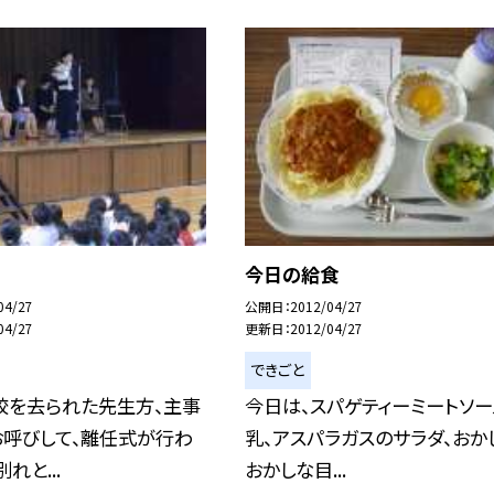
今日の給食
04/27
公開日
2012/04/27
04/27
更新日
2012/04/27
できごと
校を去られた先生方、主事
今日は、スパゲティーミートソー
お呼びして、離任式が行わ
乳、アスパラガスのサラダ、おか
れと...
おかしな目...