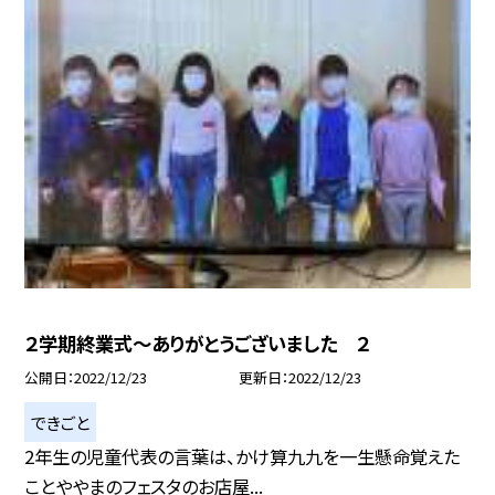
２学期終業式〜ありがとうございました ２
公開日
2022/12/23
更新日
2022/12/23
できごと
2年生の児童代表の言葉は、かけ算九九を一生懸命覚えた
ことややまのフェスタのお店屋...