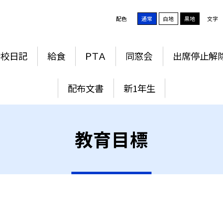
配色
通常
白地
黒地
文字
学校日記
給食
ＰＴＡ
同窓会
出席停止解
配布文書
新1年生
教育目標