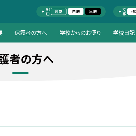
配色
文字
通常
白地
黒地
標
要
保護者の方へ
学校からのお便り
学校日記
護者の方へ