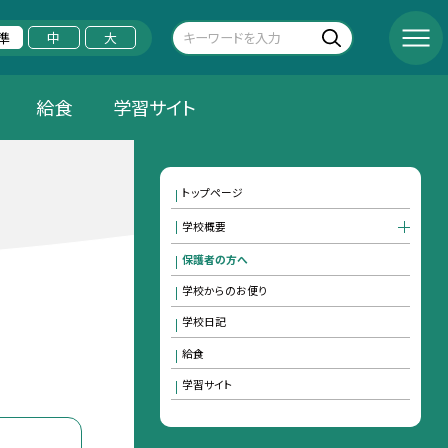
準
中
大
給食
学習サイト
トップページ
学校概要
保護者の方へ
学校からのお便り
学校日記
給食
学習サイト