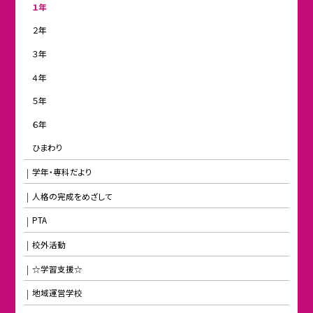
１年
２年
３年
４年
５年
６年
ひまわり
学年・専科だより
人格の完成をめざして
PTA
校外活動
☆学習支援☆
地域運営学校