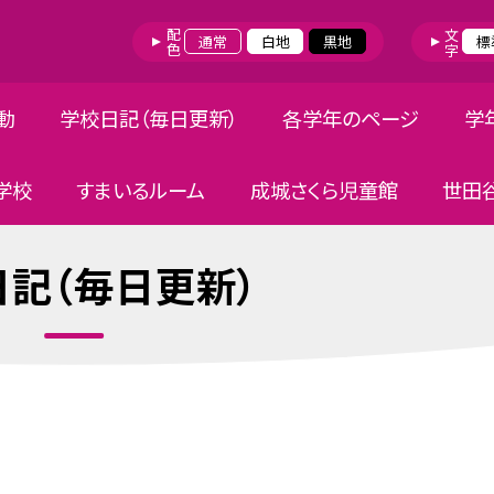
配色
文字
通常
白地
黒地
標
動
学校日記（毎日更新）
各学年のページ
学
学校
すまいるルーム
成城さくら児童館
世田
記（毎日更新）