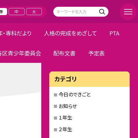
準
中
大
年・専科だより
人格の完成をめざして
PTA
谷区青少年委員会
配布文書
予定表
カテゴリ
今日のできごと
お知らせ
１年生
２年生