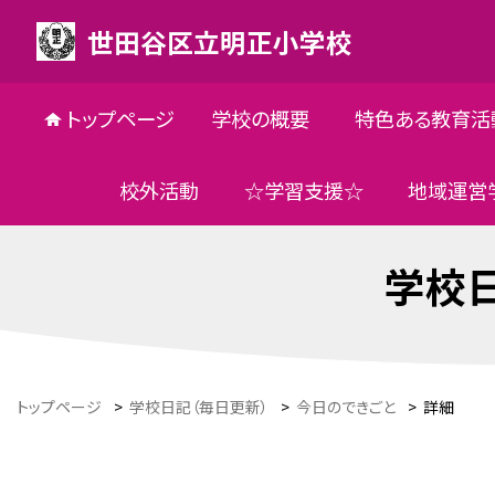
世田谷区立明正小学校
トップページ
学校の概要
特色ある教育活
校外活動
☆学習支援☆
地域運営
学校日
トップページ
>
学校日記（毎日更新）
>
今日のできごと
>
詳細