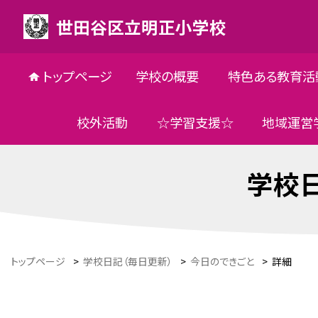
世田谷区立明正小学校
トップページ
学校の概要
特色ある教育活
校外活動
☆学習支援☆
地域運営
学校日
トップページ
>
学校日記（毎日更新）
>
今日のできごと
>
詳細