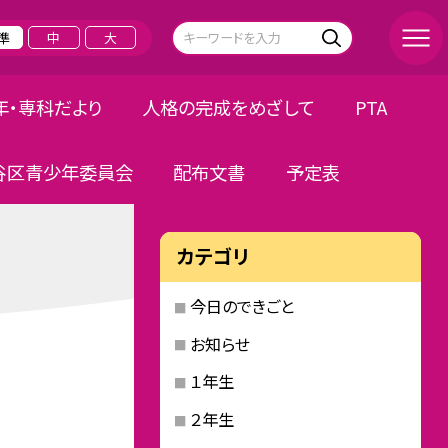
準
中
大
年・専科だより
人格の完成をめざして
PTA
谷区青少年委員会
配布文書
予定表
カテゴリ
今日のできごと
お知らせ
１年生
２年生