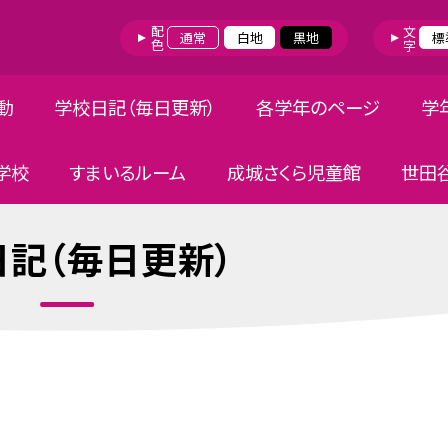
配色
文字
通常
白地
黒地
標
動
学校日記（毎日更新）
各学年のページ
学
学校
すまいるルーム
成城さくら児童館
世田
記（毎日更新）