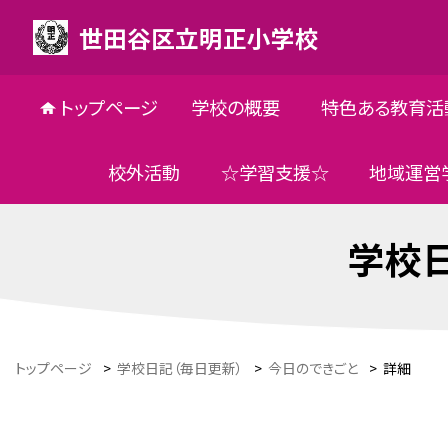
世田谷区立明正小学校
トップページ
学校の概要
特色ある教育活
校外活動
☆学習支援☆
地域運営
学校日
トップページ
>
学校日記（毎日更新）
>
今日のできごと
>
詳細