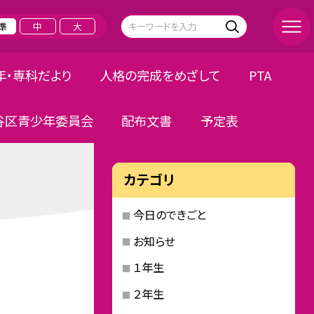
準
中
大
年・専科だより
人格の完成をめざして
PTA
谷区青少年委員会
配布文書
予定表
カテゴリ
今日のできごと
お知らせ
１年生
２年生