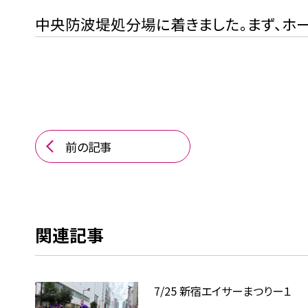
中央防波堤処分場に着きました。まず、ホ
前の記事
関連記事
7/25 新宿エイサーまつりー１