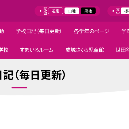
配色
文字
通常
白地
黒地
標
動
学校日記（毎日更新）
各学年のページ
学
学校
すまいるルーム
成城さくら児童館
世田
記（毎日更新）