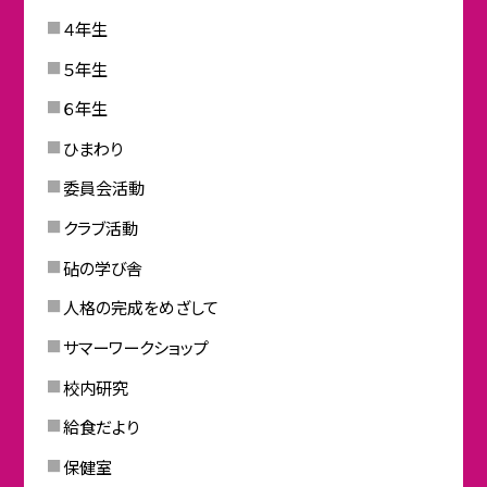
４年生
５年生
６年生
ひまわり
委員会活動
クラブ活動
砧の学び舎
人格の完成をめざして
サマーワークショップ
校内研究
給食だより
保健室