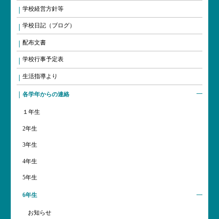
学校経営方針等
学校日記（ブログ）
配布文書
学校行事予定表
生活指導より
各学年からの連絡
１年生
2年生
3年生
4年生
5年生
6年生
お知らせ