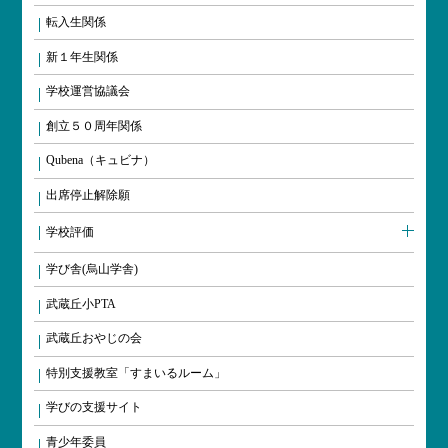
転入生関係
新１年生関係
学校運営協議会
創立５０周年関係
Qubena（キュビナ）
出席停止解除願
学校評価
学び舎(烏山学舎)
武蔵丘小PTA
武蔵丘おやじの会
特別支援教室「すまいるルーム」
学びの支援サイト
青少年委員