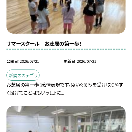
サマースクール お芝居の第一歩！
公開日
2026/07/21
更新日
2026/07/21
新規のカテゴリ
お芝居の第一歩！感情表現です。ぬいぐるみを受け取りやす
く投げてことばもいっしょに...