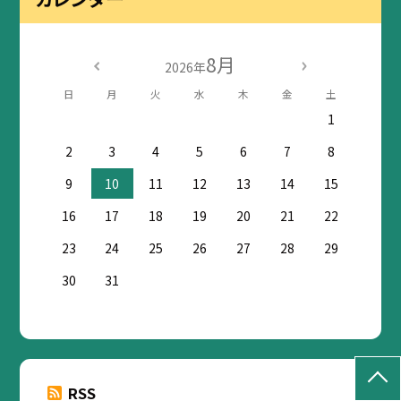
8月
2026年
日
月
火
水
木
金
土
1
2
3
4
5
6
7
8
9
10
11
12
13
14
15
16
17
18
19
20
21
22
23
24
25
26
27
28
29
30
31
RSS