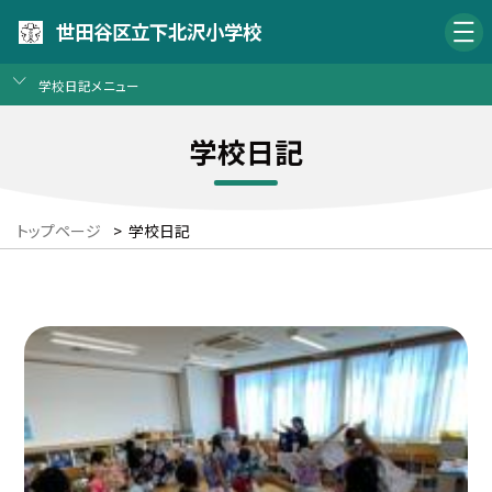
世田谷区立下北沢小学校
学校日記メニュー
学校日記
トップページ
>
学校日記