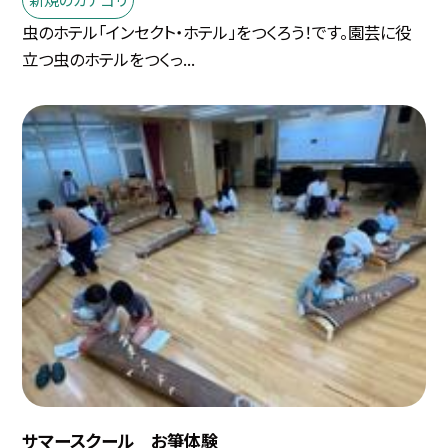
虫のホテル「インセクト・ホテル」をつくろう！です。園芸に役
立つ虫のホテルをつくっ...
サマースクール お箏体験