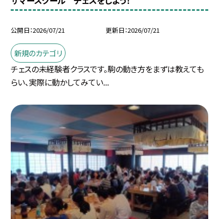
サマースクール チェスをしよう！
公開日
2026/07/21
更新日
2026/07/21
新規のカテゴリ
チェスの未経験者クラスです。駒の動き方をまずは教えても
らい、実際に動かしてみてい...