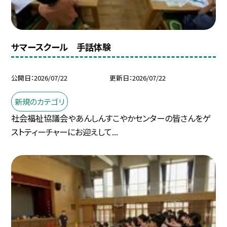
サマースクール 手話体験
公開日
2026/07/22
更新日
2026/07/22
新規のカテゴリ
社会福祉協議会やあんしんすこやかセンターの皆さんをゲ
ストティーチャーにお迎えして...