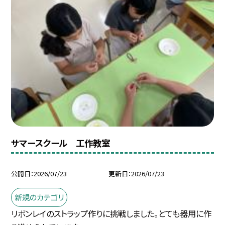
サマースクール 工作教室
公開日
2026/07/23
更新日
2026/07/23
新規のカテゴリ
リボンレイのストラップ作りに挑戦しました。とても器用に作