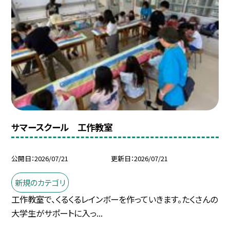
サマースクール 工作教室
公開日
2026/07/21
更新日
2026/07/21
新規のカテゴリ
工作教室で、くるくるレインボーを作っていきます。たくさんの
大学生がサポートに入っ...