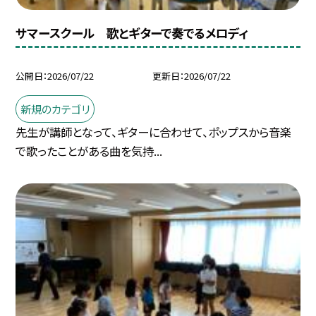
サマースクール 歌とギターで奏でるメロディ
公開日
2026/07/22
更新日
2026/07/22
新規のカテゴリ
先生が講師となって、ギターに合わせて、ポップスから音楽
で歌ったことがある曲を気持...