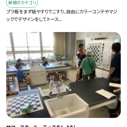
新規のカテゴリ
プラ板をまず紙やすりでこすり、自由にカラーコンテやマジ
ックでデザインをしてトース...