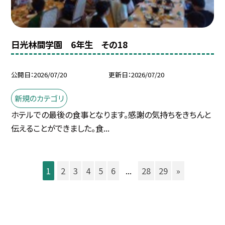
日光林間学園 6年生 その18
公開日
2026/07/20
更新日
2026/07/20
新規のカテゴリ
ホテルでの最後の食事となります。感謝の気持ちをきちんと
伝えることができました。食...
1
2
3
4
5
6
...
28
29
»