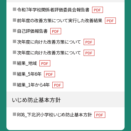
令和7年学校関係者評価委員会報告書
PDF
前年度の改善方策について実行した改善結果
PDF
自己評価報告書
PDF
次年度に向けた改善方策について
PDF
次年度に向けた改善方策について
PDF
結果_地域
PDF
結果_5年6年
PDF
結果_1年から4年
PDF
いじめ防止基本方針
R08_下北沢小学校いじめ防止基本方針
PDF