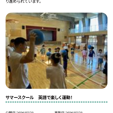
り進められています。
サマースクール 英語で楽しく運動！
公開日
2026/07/23
更新日
2026/07/23