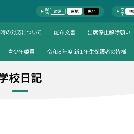
配色
文字
通常
白地
黒地
標
害時の対応について
配布文書
出席停止解除願い
青少年委員
令和８年度 新１年生保護者の皆様
学校日記