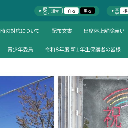
配色
文字
通常
白地
黒地
標
害時の対応について
配布文書
出席停止解除願い
青少年委員
令和８年度 新１年生保護者の皆様