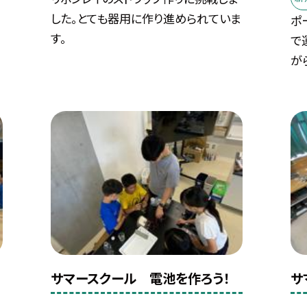
した。とても器用に作り進められていま
ポ
す。
で
がら
サマースクール 電池を作ろう！
サ