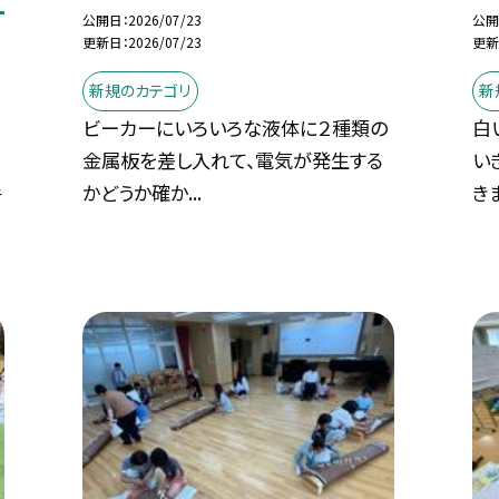
公開日
2026/07/23
公開
更新日
2026/07/23
更新
新規のカテゴリ
新
ビーカーにいろいろな液体に２種類の
白
金属板を差し入れて、電気が発生する
い
かどうか確か...
き
音