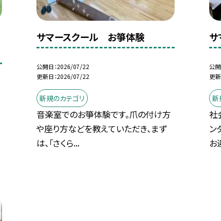
サマースクール お箏体験
サ
公開日
2026/07/22
公開
更新日
2026/07/22
更新
新規のカテゴリ
新
音楽室でのお箏体験です。爪の付け方
社
や座り方などを教えていただき、まず
ン
は、「さくら...
お迎