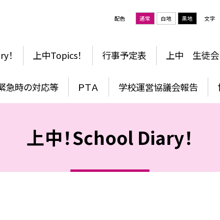
配色
通常
白地
黒地
文字
ry！
上中Topics！
行事予定表
上中 生徒会
・緊急時の対応等
ＰＴＡ
学校運営協議会報告
上中！School Diary！