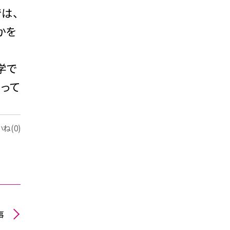
は、
かを
学で
って
ね(0)
事