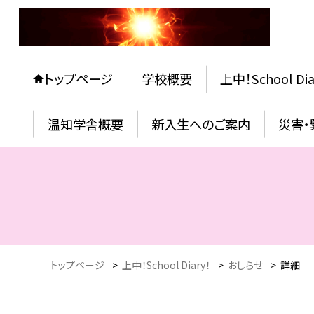
トップページ
学校概要
上中！School Dia
温知学舎概要
新入生へのご案内
災害
トップページ
>
上中！School Diary！
>
おしらせ
>
詳細