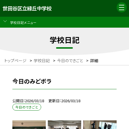
世田谷区立緑丘中学校
学校日記メニュー
学校日記
トップページ
>
学校日記
>
今日のできごと
>
詳細
今日のみどボラ
公開日
2026/03/18
更新日
2026/03/18
今日のできごと