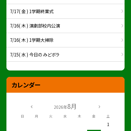
7/17( 金 ) 1学期終業式
7/16( 木 ) 演劇部校内公演
7/16( 木 ) 1学期大掃除
7/15( 水 ) 今日の みどボラ
カレンダー
8月
2026年
日
月
火
水
木
金
土
1