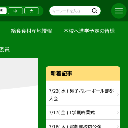
準
中
大
給食食材産地情報
本校へ進学予定の皆様
委員
新着記事
7/22( 水 ) 男子バレーボール部都
大会
7/17( 金 ) 1学期終業式
7/16( 木 ) 演劇部校内公演