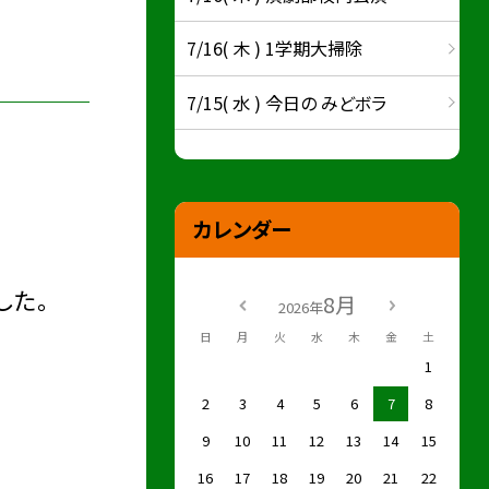
7/16( 木 ) 1学期大掃除
7/15( 水 ) 今日の みどボラ
カレンダー
した。
8月
2026年
日
月
火
水
木
金
土
1
2
3
4
5
6
7
8
9
10
11
12
13
14
15
16
17
18
19
20
21
22