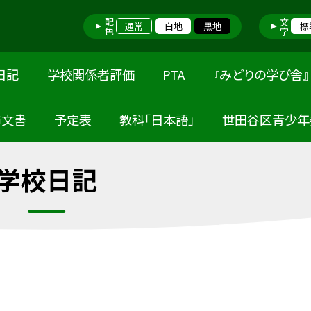
配色
文字
通常
白地
黒地
標
日記
学校関係者評価
PTA
『みどりの学び舎』
布文書
予定表
教科「日本語」
世田谷区青少年
学校日記