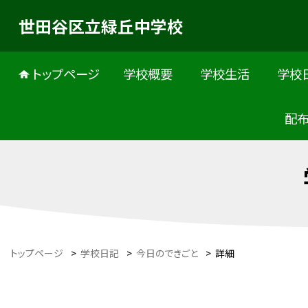
世田谷区立緑丘中学校
トップページ
学校概要
学校生活
学校
配
トップページ
>
学校日記
>
今日のできごと
>
詳細