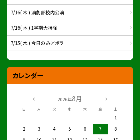
7/16( 木 ) 演劇部校内公演
7/16( 木 ) 1学期大掃除
7/15( 水 ) 今日の みどボラ
カレンダー
8月
2026年
日
月
火
水
木
金
土
1
2
3
4
5
6
7
8