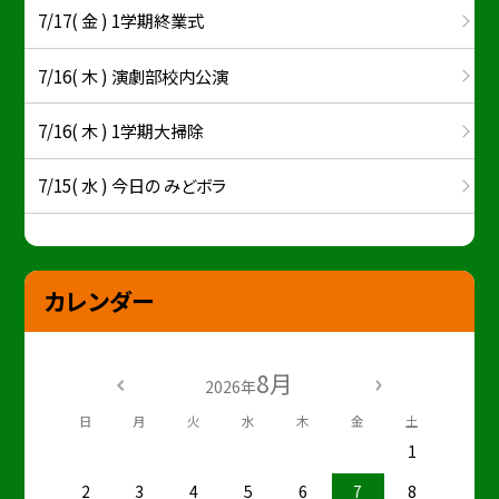
7/17( 金 ) 1学期終業式
7/16( 木 ) 演劇部校内公演
7/16( 木 ) 1学期大掃除
7/15( 水 ) 今日の みどボラ
カレンダー
8月
2026年
日
月
火
水
木
金
土
1
2
3
4
5
6
7
8