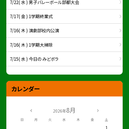
7/22( 水 ) 男子バレーボール部都大会
7/17( 金 ) 1学期終業式
7/16( 木 ) 演劇部校内公演
7/16( 木 ) 1学期大掃除
7/15( 水 ) 今日の みどボラ
カレンダー
8月
2026年
日
月
火
水
木
金
土
1