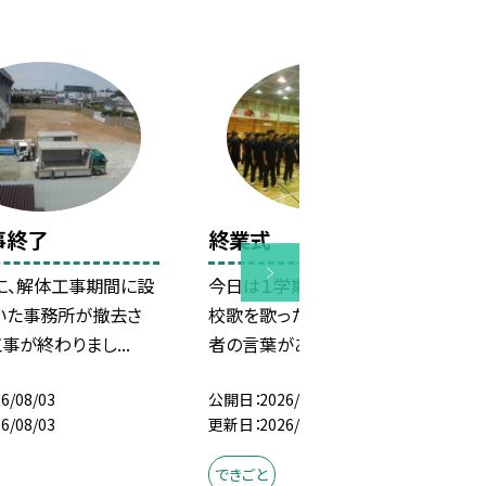
事終了
終業式
日に、解体工事期間に設
今日は１学期の終業式でした。
いた事務所が撤去さ
校歌を歌った後、各学年の代表
事が終わりまし...
者の言葉がありました。良...
6/08/03
公開日
2026/07/17
6/08/03
更新日
2026/07/17
できごと