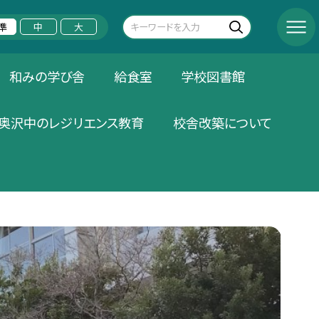
準
中
大
和みの学び舎
給食室
学校図書館
奥沢中のレジリエンス教育
校舎改築について