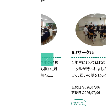
RJサークル➁
RJサークル
２年生の様子です。昨年の経験
１年生にとってはじめ
もあり、会の進行にも慣れ、周
ークルが行われまし
囲の話をしっかりと聴くこ...
って、互いの話をじっく.
公開日
2026/07/06
公開日
2026/07/06
更新日
2026/07/06
更新日
2026/07/06
できごと
できごと