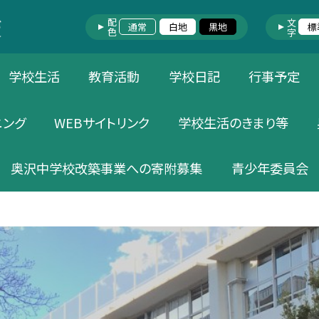
配色
文字
通常
白地
黒地
標
学校生活
教育活動
学校日記
行事予定
ニング
WEBサイトリンク
学校生活のきまり等
奥沢中学校改築事業への寄附募集
青少年委員会