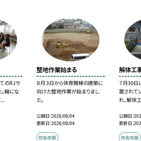
整地作業始まる
解体工
てのRJサ
８月３日から体育館棟の建築に
７月30
た。輪にな
向けた整地作業が始まりまし
置されて
..
た。
れ、解体工
公開日
2026/08/04
公開日
202
更新日
2026/08/04
更新日
202
校舎改築
校舎改築